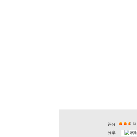
评分
分享
转