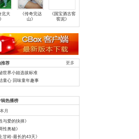
奇北大
《传奇完达
《国宝酒古窖
》
山》
窖泥》
柚推荐
更多
秘世界小姐选拔标准
结童心 回味童年趣事
专辑热播榜
本月
性与爱的抉择》
两性奥秘》
上甘岭-最长的43天》