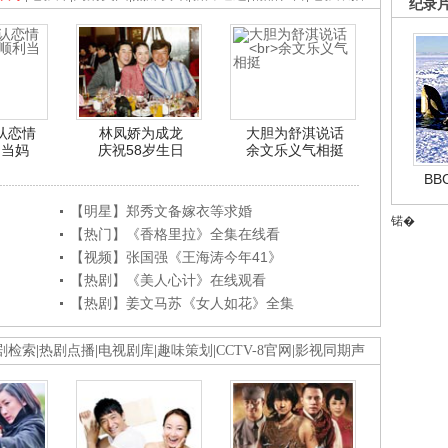
纪录
认恋情
林凤娇为成龙
大胆为舒淇说话
利当妈
庆祝58岁生日
余文乐义气相挺
B
【明星】郑秀文备嫁衣等求婚
锘�
【热门】《香格里拉》全集在线看
【视频】张国强《王海涛今年41》
【热剧】《美人心计》在线观看
【热剧】姜文马苏《女人如花》全集
剧检索
|
热剧点播
|
电视剧库
|
趣味策划
|
CCTV-8官网
|
影视同期声