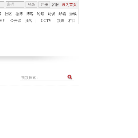
登录
注册
客服
设为首页
城
社区
微博
博客
论坛
访谈
邮箱
游戏
画片
公开课
播客
|
CCTV
频道
栏目