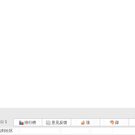
5
排行榜
意见反馈
顶
踩
帖到社区