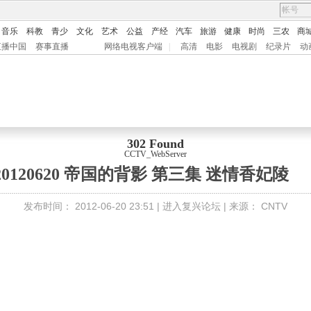
音乐
科教
青少
文化
艺术
公益
产经
汽车
旅游
健康
时尚
三农
商
直播中国
赛事直播
网络电视客户端
|
高清
电影
电视剧
纪录片
动
302 Found
CCTV_WebServer
0120620 帝国的背影 第三集 迷情香妃陵
发布时间：
2012-06-20 23:51 |
进入复兴论坛
| 来源：
CNTV