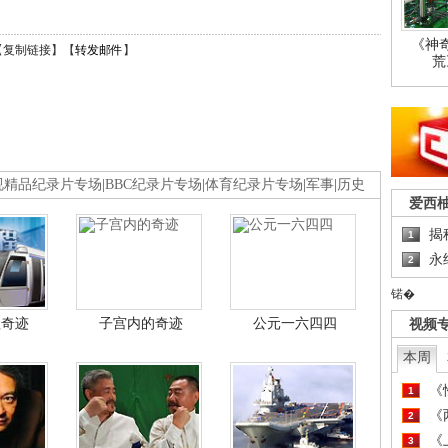
《神
【
复制链接
】【
转发邮件
】
荒
视精品纪录片专场
|
BBC纪录片专场
|
体育纪录片专场
|
军事
|
历史
爱西
揭
1
永
2
锘�
程奇迹
子宫内的奇迹
公元一六四四
视频
本周
《
1
《
2
《
3