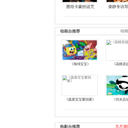
图坦卡蒙的诅咒
柴静专访
动画台推荐
动
《海绵宝宝》
《花精灵
《蔬菜宝宝要回家》
《功夫总
电影台推荐
大片放