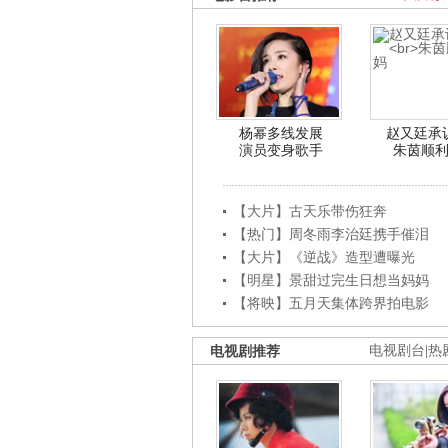
杨幂多线发展
赵又廷承
演员变身歌手
朱茵顺
【大片】古天乐带伤狂奔
【热门】周冬雨李治廷携手催泪
【大片】《逆战》造型遭曝光
【明星】景甜过完生日想当妈妈
【将映】五月天集体跨界拍电影
电视剧推荐
电视剧台
|
热