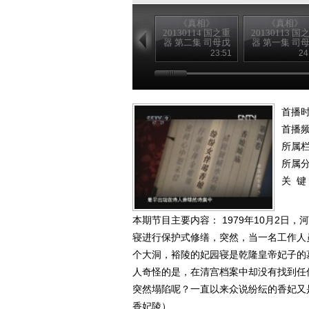
《真相》
《真相》
20130114 国之重
20130113 国
器 第二集 司母戊
器 第一集 司
大方鼎 （下）
大方鼎 （上
23:51
24
首播时
首播
所属
所属
关 键
本期节目主要内容： 1979年10月2
寝进行保护式修缮，突然，当一名工作人
个大洞，裕陵的妃园寝是乾隆皇帝妃子的
人奇怪的是，在清宫档案中却没有找到任
突然塌陷呢？一直以来众说纷纭的香妃又是谁
香妃陵）