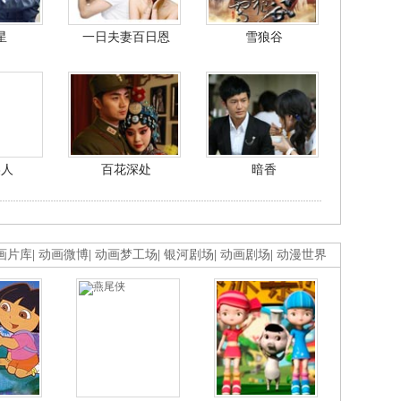
星
一日夫妻百日恩
雪狼谷
美人
百花深处
暗香
画片库
|
动画微博
|
动画梦工场
|
银河剧场
|
动画剧场
|
动漫世界