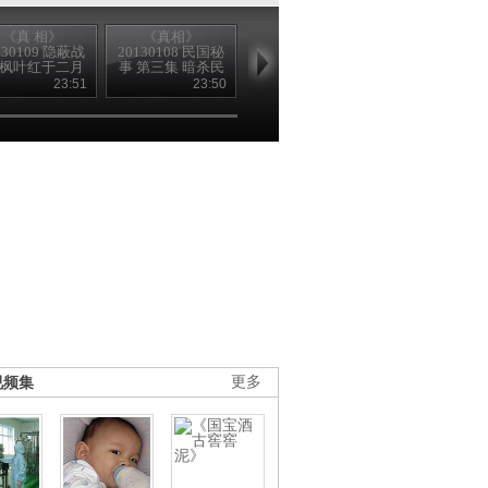
《真 相》
《真相》
《真相》
《真相》
130109 隐蔽战
20130108 民国秘
20130107 民国秘
20130106 民
·枫叶红于二月
事 第三集 暗杀民
事 第二集 暗杀民
事 第一集 报
花 1
国第一杀手
国第一杀手
头史量才遇
23:51
23:50
24:01
23
（下）
（上）
视频集
更多