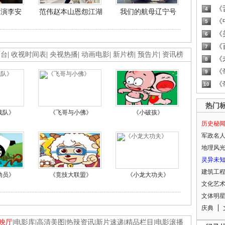
《
4
导演李安
范伟赵本山恩怨江湖
我们的航母辽宁号
《
5
《
6
《
7
画台
|
收视时间表
|
央视热播
|
动画电影
|
新片榜
|
预告片
|
资讯榜
《
8
《
9
《
10
热门
战队》
《飞哥与小佛》
《小破孩》
历史秘
军政名
地理风
灵异未
建筑工
动员》
《竞技大联盟》
《小龙大功夫》
文化艺
文体明
庆典
映厅
|
电影库
|
高清美图
|
热辣资讯
|
新片速递
|
精品栏目
|
电影滚播