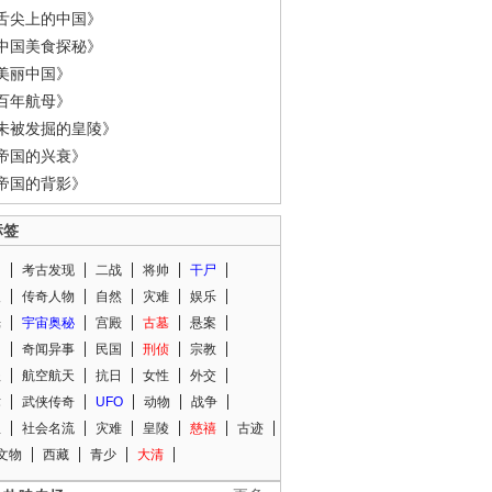
舌尖上的中国》
中国美食探秘》
美丽中国》
百年航母》
未被发掘的皇陵》
帝国的兴衰》
帝国的背影》
标签
闻
考古发现
二战
将帅
干尸
人
传奇人物
自然
灾难
娱乐
光
宇宙奥秘
宫殿
古墓
悬案
知
奇闻异事
民国
刑侦
宗教
程
航空航天
抗日
女性
外交
术
武侠传奇
UFO
动物
战争
星
社会名流
灾难
皇陵
慈禧
古迹
文物
西藏
青少
大清