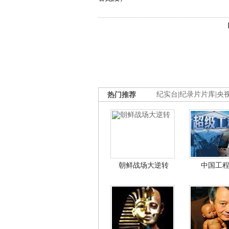
热门推荐
纪实台
|
纪录片片库
|
央
朝鲜战场大逆转
中国工