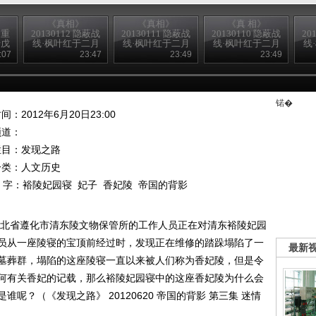
《真相》
《真相》
《真 相》
之重
20130112 隐蔽战
20130111 隐蔽战
20130110 隐蔽战
20
母戊
线·枫叶红于二月
线·枫叶红于二月
线·枫叶红于二月
线
）
花 4
花 3
花 2
:07
23:47
23:49
23:49
锘�
间：2012年6月20日23:00
频道：
栏目：
发现之路
分类：人文历史
 字：
裕陵妃园寝
妃子
香妃陵
帝国的背影
日，河北省遵化市清东陵文物保管所的工作人员正在对清东裕陵妃园
员从一座陵寝的宝顶前经过时，发现正在维修的踏跺塌陷了一
最新
墓葬群，塌陷的这座陵寝一直以来被人们称为香妃陵，但是令
何有关香妃的记载，那么裕陵妃园寝中的这座香妃陵为什么会
呢？（《发现之路》 20120620 帝国的背影 第三集 迷情