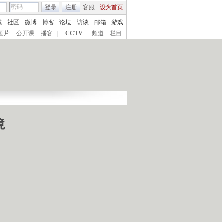
登录
注册
客服
设为首页
城
社区
微博
博客
论坛
访谈
邮箱
游戏
画片
公开课
播客
|
CCTV
频道
栏目
境