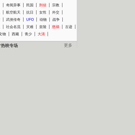
知
奇闻异事
民国
刑侦
宗教
程
航空航天
抗日
女性
外交
术
武侠传奇
UFO
动物
战争
星
社会名流
灾难
皇陵
慈禧
古迹
文物
西藏
青少
大清
片热映专场
更多
BC纪录片专场
央视精品纪录片