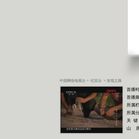
中国网络电视台
>
纪实台
>
发现之路
首播时
首播
所属
所属
关 键
山