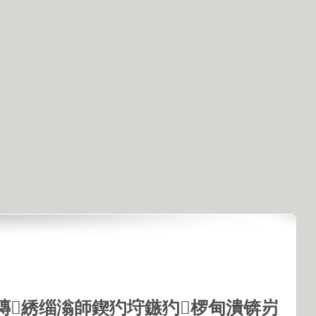
鏄綉缁滃師鍥犳垨鏃犳椤甸潰锛岃