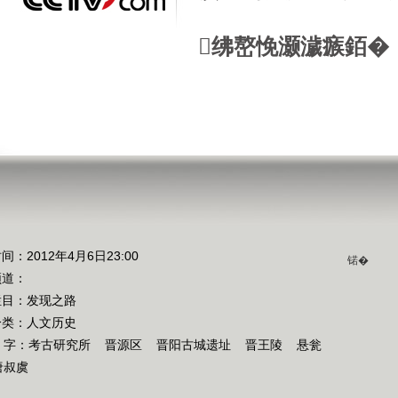
绋嶅悗灏濊瘯銆�
间：2012年4月6日23:00
锘�
频道：
栏目：
发现之路
分类：人文历史
 字：
考古研究所
晋源区
晋阳古城遗址
晋王陵
悬瓮
唐叔虞