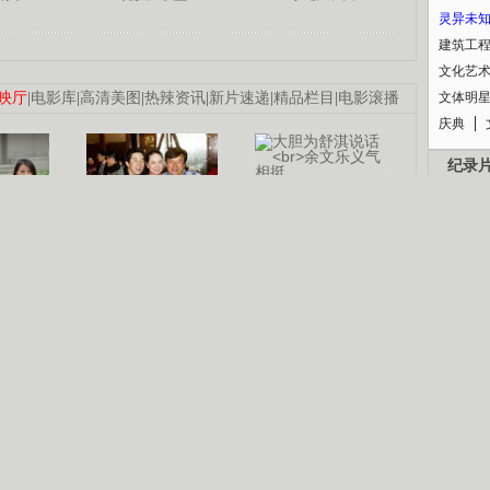
灵异未
建筑工
文化艺
映厅
|
电影库
|
高清美图
|
热辣资讯
|
新片速递
|
精品栏目
|
电影滚播
文体明
庆典
纪录
认恋情
林凤娇为成龙
大胆为舒淇说话
利当妈
庆祝58岁生日
余文乐义气相挺
【明星】郑秀文备嫁衣等求婚
B
【热门】《香格里拉》全集在线看
【视频】张国强《王海涛今年41》
锘�
【热剧】《美人心计》在线观看
【热剧】姜文马苏《女人如花》全集
剧检索
|
热剧点播
|
电视剧库
|
趣味策划
|
CCTV-8官网
|
影视同期声