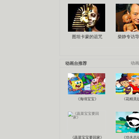
图坦卡蒙的诅咒
柴静专访
动画台推荐
动
《海绵宝宝》
《花精灵
《蔬菜宝宝要回家》
《功夫总