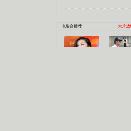
电影台推荐
大片放
杨幂多线发展
赵又廷承
演员变身歌手
朱茵顺
【大片】古天乐带伤狂奔
【热门】周冬雨李治廷携手催泪
【大片】《逆战》造型遭曝光
【明星】景甜过完生日想当妈妈
【将映】五月天集体跨界拍电影
电视剧推荐
电视剧台
|
热