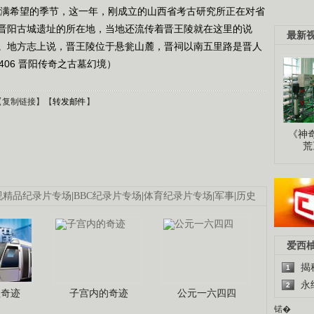
个充满希望的季节，这一年，刚成立的山西省考古研究所正在对省
晋阳古城遗址的所在地，当地还流传着晋王陵就在这里的说
最新
。地方志上说，晋王陵位于悬瓮山麓，晋祠以南五里路是晋人
406 晋阳传奇之古墓幻境）
【
复制链接
】【
转发邮件
】
《神
荒
视精品纪录片专场
|
BBC纪录片专场
|
体育纪录片专场
|
军事
|
历史
爱西
揭
1
永
2
程奇迹
子宫内的奇迹
公元一六四四
锘�