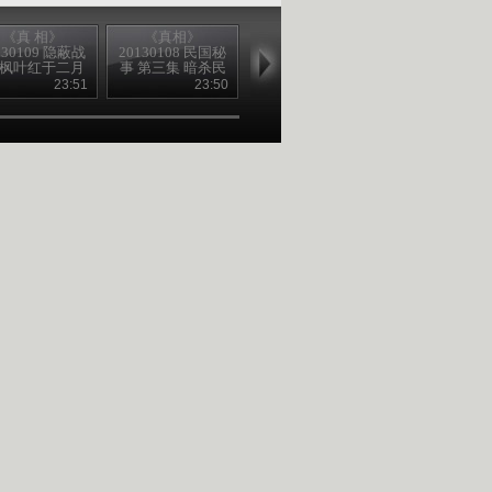
《真 相》
《真相》
《真相》
《真相》
130109 隐蔽战
20130108 民国秘
20130107 民国秘
20130106 民
·枫叶红于二月
事 第三集 暗杀民
事 第二集 暗杀民
事 第一集 报
花 1
国第一杀手
国第一杀手
头史量才遇
23:51
23:50
24:01
23
（下）
（上）