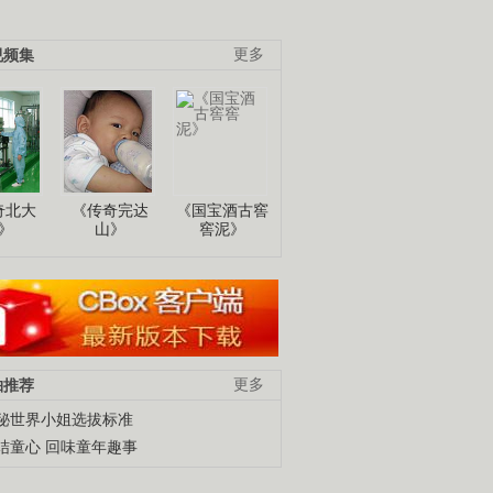
视频集
更多
奇北大
《传奇完达
《国宝酒古窖
》
山》
窖泥》
柚推荐
更多
秘世界小姐选拔标准
结童心 回味童年趣事