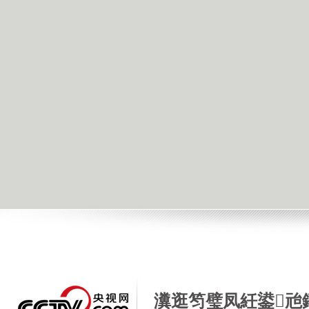
瀵逛笉璧凤紝鍙兘