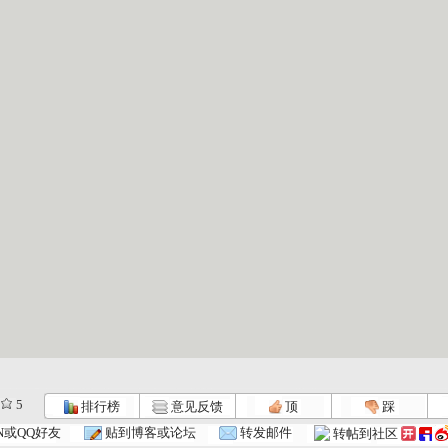
5
排行榜
意见反馈
顶
踩
N或QQ好友
贴到博客或论坛
转发邮件
转帖到社区