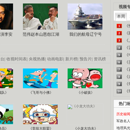
视频
本周
《
1
《
2
导演李安
范伟赵本山恩怨江湖
我们的航母辽宁号
《
3
《
4
《
5
画台
|
收视时间表
|
央视热播
|
动画电影
|
新片榜
|
预告片
|
资讯榜
《
6
《
7
《
8
《
9
《
10
战队》
《飞哥与小佛》
《小破孩》
热门
历史秘
军政名
地理风
动员》
《竞技大联盟》
《小龙大功夫》