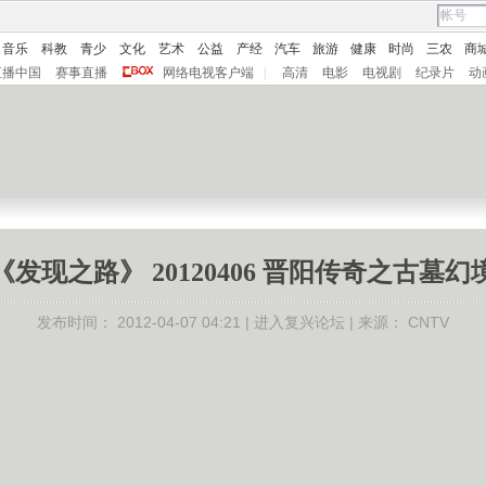
音乐
科教
青少
文化
艺术
公益
产经
汽车
旅游
健康
时尚
三农
商
直播中国
赛事直播
网络电视客户端
|
高清
电影
电视剧
纪录片
动
《发现之路》 20120406 晋阳传奇之古墓幻
发布时间：
2012-04-07 04:21 |
进入复兴论坛
| 来源：
CNTV