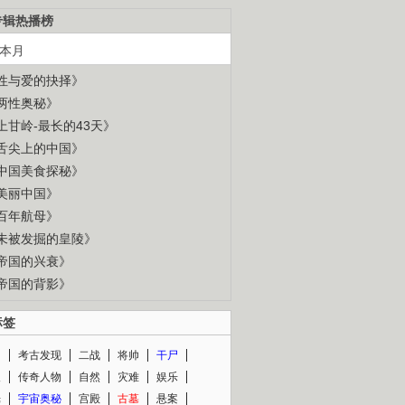
专辑热播榜
本月
性与爱的抉择》
两性奥秘》
上甘岭-最长的43天》
舌尖上的中国》
中国美食探秘》
美丽中国》
百年航母》
未被发掘的皇陵》
帝国的兴衰》
帝国的背影》
标签
闻
考古发现
二战
将帅
干尸
人
传奇人物
自然
灾难
娱乐
光
宇宙奥秘
宫殿
古墓
悬案