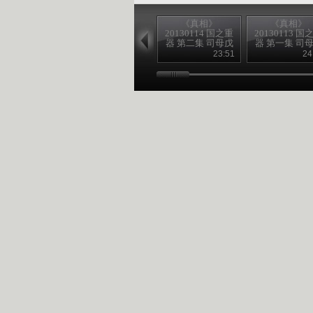
《真相》
《真相》
20130114 国之重
20130113 国
器 第二集 司母戊
器 第一集 司
大方鼎 （下）
大方鼎 （上
23:51
24