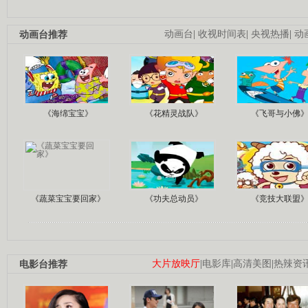
动画台推荐
动画台
|
收视时间表
|
央视热播
|
动
《海绵宝宝》
《花精灵战队》
《飞哥与小佛
《蔬菜宝宝要回家》
《功夫总动员》
《竞技大联盟
电影台推荐
大片放映厅
|
电影库
|
高清美图
|
热辣资