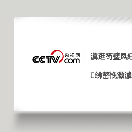
瀵逛笉璧凤
绋嶅悗灏