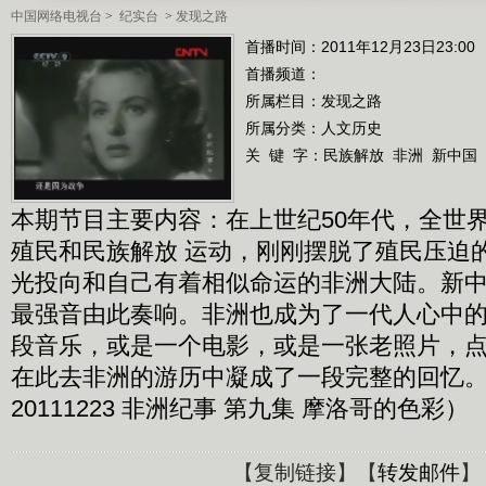
中国网络电视台
>
纪实台
>
发现之路
首播时间：2011年12月23日23:00
首播频道：
所属栏目：
发现之路
所属分类：人文历史
关 键 字：
民族解放
非洲
新中国
本期节目主要内容：在上世纪50年代，全世
殖民和民族解放 运动，刚刚摆脱了殖民压迫
光投向和自己有着相似命运的非洲大陆。新
最强音由此奏响。非洲也成为了一代人心中
段音乐，或是一个电影，或是一张老照片，
在此去非洲的游历中凝成了一段完整的回忆
20111223 非洲纪事 第九集 摩洛哥的色彩）
【
复制链接
】【
转发邮件
】