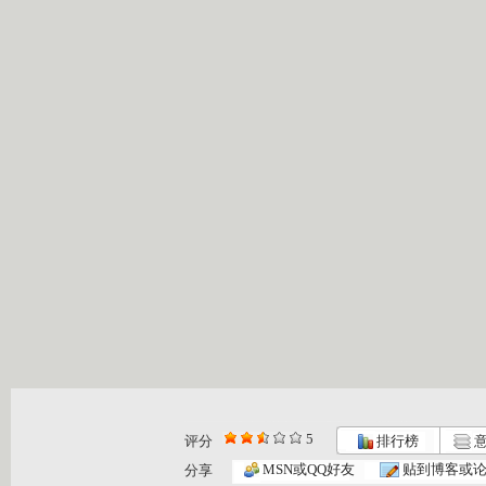
5
评分
排行榜
意
MSN或QQ好友
贴到博客或
分享