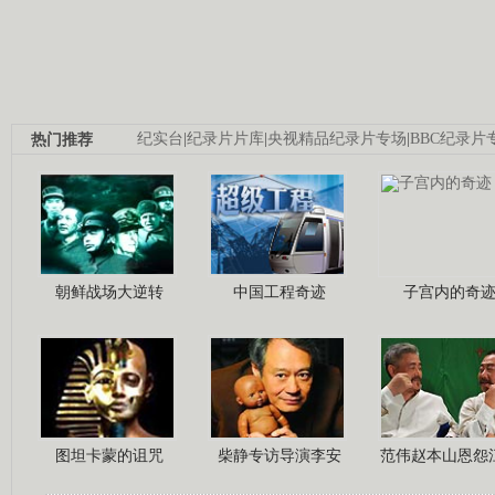
热门推荐
纪实台
|
纪录片片库
|
央视精品纪录片专场
|
BBC纪录片
朝鲜战场大逆转
中国工程奇迹
子宫内的奇
图坦卡蒙的诅咒
柴静专访导演李安
范伟赵本山恩怨