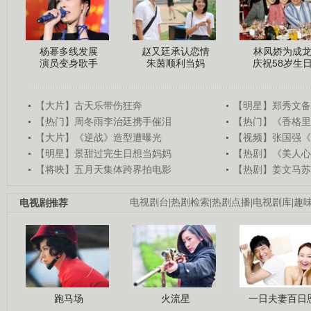
杨幂多线发展
赵又廷承认恋情
林凤娇为成
演员变身歌手
朱茵顺利当妈
庆祝58岁生
【大片】古天乐带伤狂奔
【明星】郑秀文备
【热门】周冬雨李治廷携手催泪
【热门】《香格里
【大片】《逆战》造型遭曝光
【视频】张国强《
【明星】景甜过完生日想当妈妈
【热剧】《美人心
【将映】五月天集体跨界拍电影
【热剧】姜文马苏
电视剧推荐
电视剧台
|
热剧检索
|
热剧点播
|
电视剧库
|
趣
跑马场
火流星
一日夫妻百日