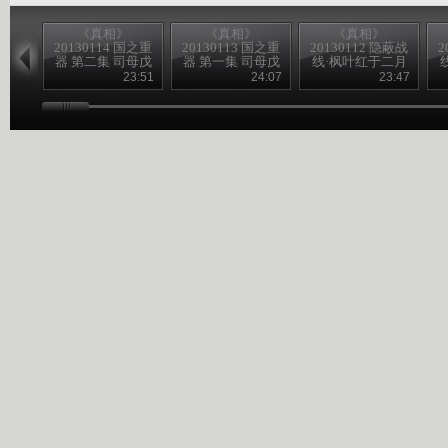
《真相》
《真相》
《真相》
20130114 国之重
20130113 国之重
20130112 隐蔽战
2
器 第二集 司母戊
器 第一集 司母戊
线·枫叶红于二月
大方鼎 （下）
大方鼎 （上）
花 4
23:51
24:07
23:47