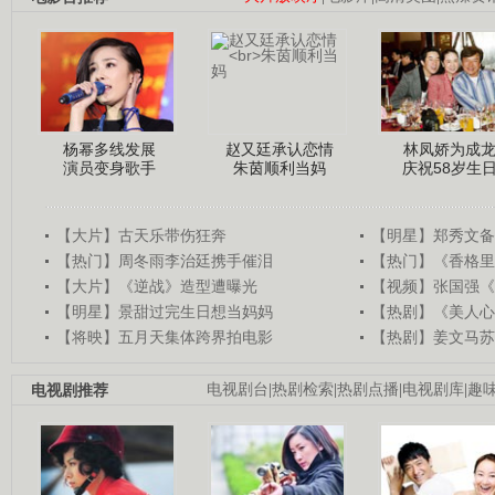
杨幂多线发展
赵又廷承认恋情
林凤娇为成
演员变身歌手
朱茵顺利当妈
庆祝58岁生
【大片】古天乐带伤狂奔
【明星】郑秀文备
【热门】周冬雨李治廷携手催泪
【热门】《香格里
【大片】《逆战》造型遭曝光
【视频】张国强《
【明星】景甜过完生日想当妈妈
【热剧】《美人心
【将映】五月天集体跨界拍电影
【热剧】姜文马苏
电视剧推荐
电视剧台
|
热剧检索
|
热剧点播
|
电视剧库
|
趣