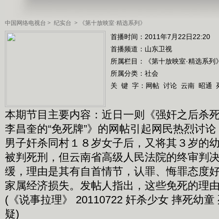
中国网络电视台
>
纪实台
>
《第十放映室·精选系列》
首播时间：2011年7月22日22:20
首播频道：
山东卫视
所属栏目：
《第十放映室·精选系列
所属分类：社会
关 键 字：
网帖
讨论
云南
昭通
本期节目主要内容：近日一则《强奸之后杀
李昌奎的“免死牌”》的网帖引起网民热烈讨
男子奸杀同村１８岁女子后，又将其３岁的
被判死刑，但云南省高级人民法院的终审判
缓，理由是其有自首情节，认罪、悔罪态度
家属经济损失。发帖人指出，这些免死的理
(《说事拉理》 20110722 奸杀少女 摔死幼
疑)