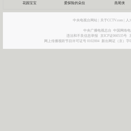
花园宝宝
爱探险的朵拉
燕尾侠
中央电视台网站
|
关于CCTV.com
|
人
中央广播电视总台 中国网络电
违法和不良信息举报
京ICP证060535号
网上传播视听节目许可证号 0102004
新出网证（京）字0