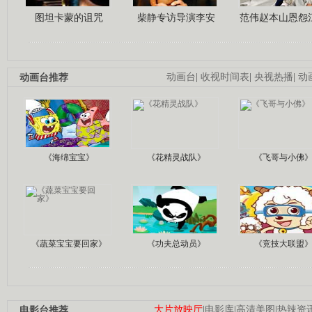
图坦卡蒙的诅咒
柴静专访导演李安
范伟赵本山恩怨
动画台推荐
动画台
|
收视时间表
|
央视热播
|
动
《海绵宝宝》
《花精灵战队》
《飞哥与小佛
《蔬菜宝宝要回家》
《功夫总动员》
《竞技大联盟
电影台推荐
大片放映厅
|
电影库
|
高清美图
|
热辣资