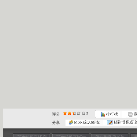
5
评分
排行榜
意
MSN或QQ好友
贴到博客或
分享
[第十放映室]多面
[第十放映室]好一
倩女幽魂 第10放