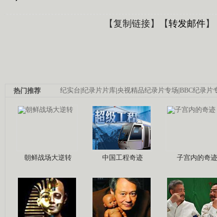
【
复制链接
】【
转发邮件
】
热门推荐
纪实台
|
纪录片片库
|
央视精品纪录片专场
|
BBC纪录片
朝鲜战场大逆转
中国工程奇迹
子宫内的奇