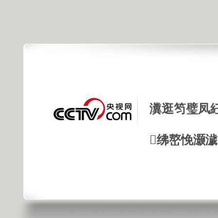
瀵逛笉璧凤
绋嶅悗灏