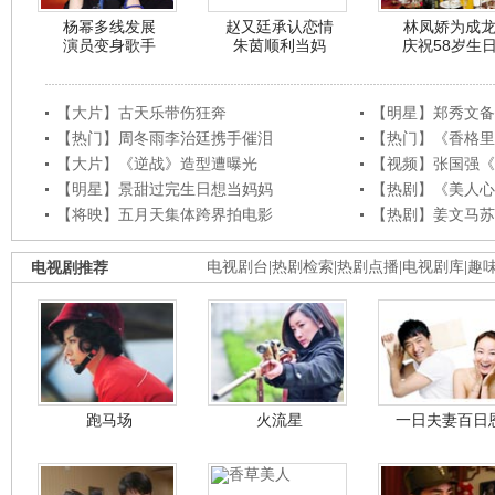
杨幂多线发展
赵又廷承认恋情
林凤娇为成
演员变身歌手
朱茵顺利当妈
庆祝58岁生
【大片】古天乐带伤狂奔
【明星】郑秀文备
【热门】周冬雨李治廷携手催泪
【热门】《香格里
【大片】《逆战》造型遭曝光
【视频】张国强《
【明星】景甜过完生日想当妈妈
【热剧】《美人心
【将映】五月天集体跨界拍电影
【热剧】姜文马苏
电视剧推荐
电视剧台
|
热剧检索
|
热剧点播
|
电视剧库
|
趣
跑马场
火流星
一日夫妻百日