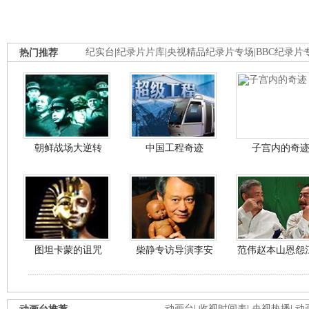
热门推荐
纪实台
|
纪录片片库
|
央视精品纪录片专场
|
BBC纪录片
朝鲜战场大逆转
中国工程奇迹
子宫内的奇
图坦卡蒙的诅咒
柴静专访导演李安
范伟赵本山恩怨
动画台
|
收视时间表
|
央视热播
|
动