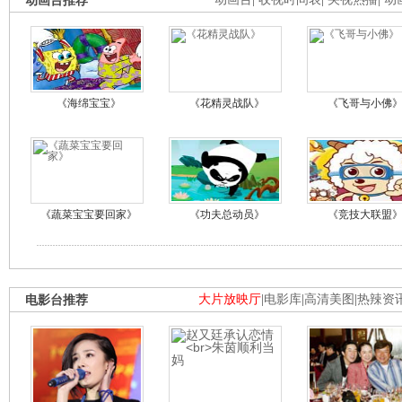
动画台推荐
《海绵宝宝》
《花精灵战队》
《飞哥与小佛
《蔬菜宝宝要回家》
《功夫总动员》
《竞技大联盟
电影台推荐
大片放映厅
|
电影库
|
高清美图
|
热辣资