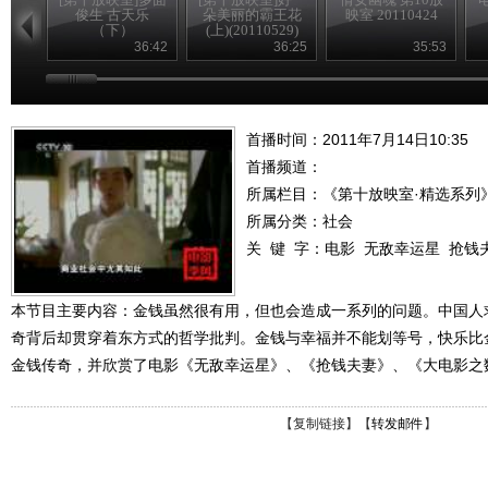
俊生 古天乐
朵美丽的霸王花
映室 20110424
（下）
(上)(20110529)
(20110522)
36:42
36:25
35:53
首播时间：2011年7月14日10:35
首播频道：
所属栏目：
《第十放映室·精选系列
所属分类：社会
关 键 字：
电影
无敌幸运星
抢钱
本节目主要内容：金钱虽然很有用，但也会造成一系列的问题。中国人
奇背后却贯穿着东方式的哲学批判。金钱与幸福并不能划等号，快乐比
金钱传奇，并欣赏了电影《无敌幸运星》、《抢钱夫妻》、《大电影之
【
复制链接
】【
转发邮件
】