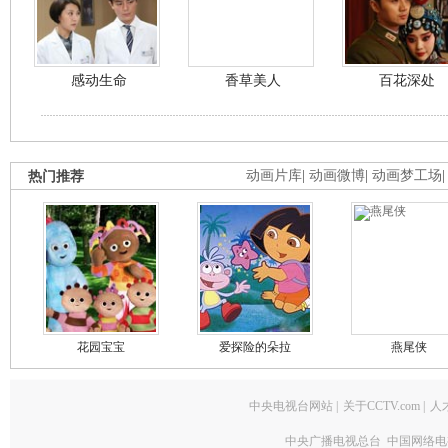
感动生命
香草美人
百花深处
热门推荐
动画片库
|
动画微博
|
动画梦工场
花园宝宝
爱探险的朵拉
燕尾侠
中央电视台网站
|
关于CCTV.com
|
人
中央广播电视总台 中国网络电