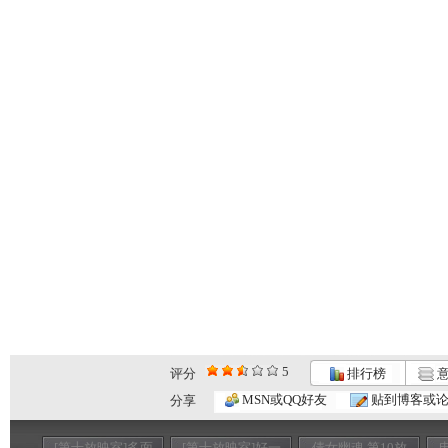
5
评分
排行榜
意
MSN或QQ好友
贴到博客或
分享
[第十放映室]多面
[第十放映室]好一
倩女幽魂 第10放