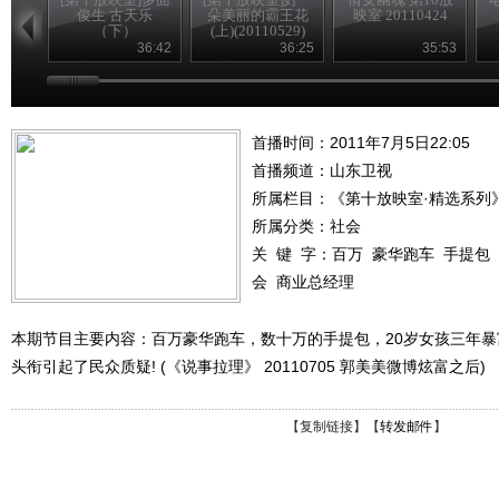
俊生 古天乐
朵美丽的霸王花
映室 20110424
（下）
(上)(20110529)
(20110522)
36:42
36:25
35:53
首播时间：2011年7月5日22:05
首播频道：
山东卫视
所属栏目：
《第十放映室·精选系列
所属分类：社会
关 键 字：
百万
豪华跑车
手提包
会
商业总经理
本期节目主要内容：百万豪华跑车，数十万的手提包，20岁女孩三年
头衔引起了民众质疑! (《说事拉理》 20110705 郭美美微博炫富之后)
【
复制链接
】【
转发邮件
】