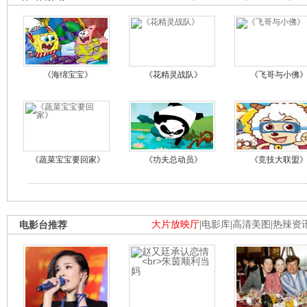
《海绵宝宝》
《花精灵战队》
《飞哥与小佛
《蔬菜宝宝要回家》
《功夫总动员》
《竞技大联盟
电影台推荐
大片放映厅
|
电影库
|
高清美图
|
热辣资