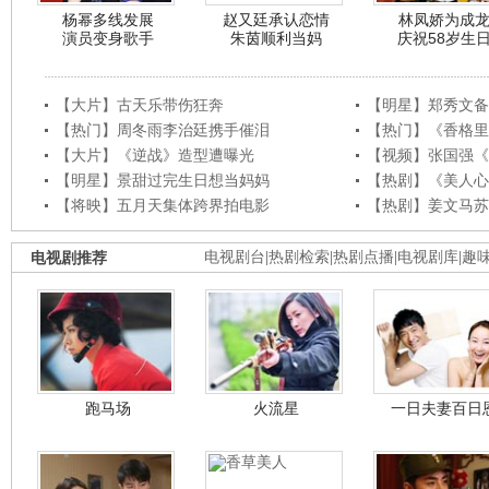
杨幂多线发展
赵又廷承认恋情
林凤娇为成
演员变身歌手
朱茵顺利当妈
庆祝58岁生
【大片】古天乐带伤狂奔
【明星】郑秀文备
【热门】周冬雨李治廷携手催泪
【热门】《香格里
【大片】《逆战》造型遭曝光
【视频】张国强《
【明星】景甜过完生日想当妈妈
【热剧】《美人心
【将映】五月天集体跨界拍电影
【热剧】姜文马苏
电视剧推荐
电视剧台
|
热剧检索
|
热剧点播
|
电视剧库
|
趣
跑马场
火流星
一日夫妻百日