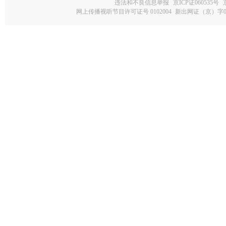
违法和不良信息举报
京ICP证060535号
网上传播视听节目许可证号 0102004
新出网证（京）字0