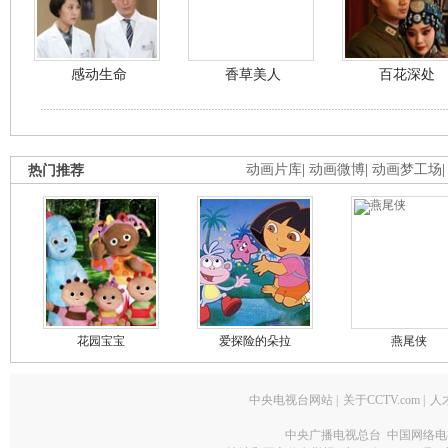
感动生命
香草美人
百花深处
热门推荐
动画片库
|
动画微博
|
动画梦工场
花园宝宝
爱探险的朵拉
燕尾侠
中央电视台网站
|
关于CCTV.com
|
人
中央广播电视总台 中国网络电