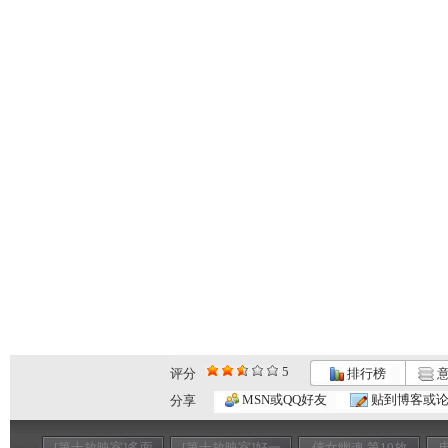
5
评分
排行榜
意
MSN或QQ好友
贴到博客或
分享
[第十放映室]多面
[第十放映室]好一
倩女幽魂 第10放