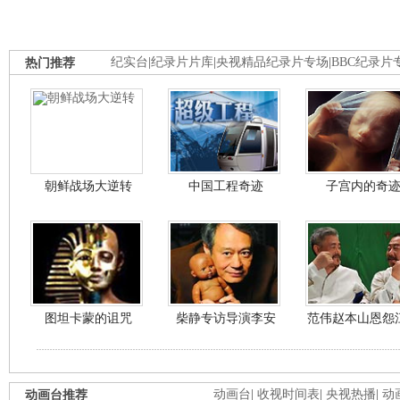
热门推荐
纪实台
|
纪录片片库
|
央视精品纪录片专场
|
BBC纪录片
朝鲜战场大逆转
中国工程奇迹
子宫内的奇
图坦卡蒙的诅咒
柴静专访导演李安
范伟赵本山恩怨
动画台推荐
动画台
|
收视时间表
|
央视热播
|
动