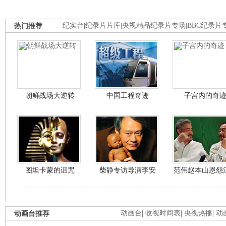
热门推荐
纪实台
|
纪录片片库
|
央视精品纪录片专场
|
BBC纪录片
朝鲜战场大逆转
中国工程奇迹
子宫内的奇
图坦卡蒙的诅咒
柴静专访导演李安
范伟赵本山恩怨
动画台推荐
动画台
|
收视时间表
|
央视热播
|
动