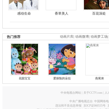
感动生命
香草美人
百花深处
热门推荐
动画片库
|
动画微博
|
动画梦工场
花园宝宝
爱探险的朵拉
燕尾侠
中央电视台网站
|
关于CCTV.com
|
人
中央广播电视总台 中国网络电
违法和不良信息举报
京ICP证060535号