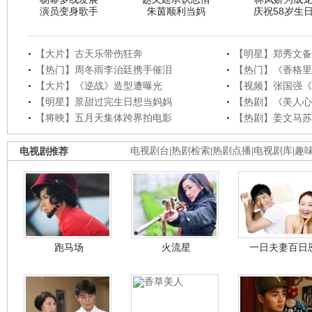
演员变身歌手
朱茵顺利当妈
庆祝58岁生
【大片】古天乐带伤狂奔
【明星】郑秀文备
【热门】周冬雨李治廷携手催泪
【热门】《香格里
【大片】《逆战》造型遭曝光
【视频】张国强《
【明星】景甜过完生日想当妈妈
【热剧】《美人心
【将映】五月天集体跨界拍电影
【热剧】姜文马苏
电视剧推荐
电视剧台
|
热剧检索
|
热剧点播
|
电视剧库
|
趣
跑马场
火流星
一日夫妻百日