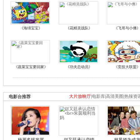
《海绵宝宝》
《花精灵战队》
《飞哥与小佛
《蔬菜宝宝要回家》
《功夫总动员》
《竞技大联盟
电影台推荐
大片放映厅
|
电影库
|
高清美图
|
热辣资
杨幂多线发展
赵又廷承认恋情
林凤娇为成