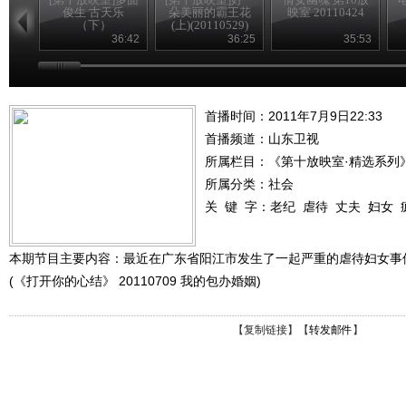
俊生 古天乐
朵美丽的霸王花
映室 20110424
（下）
(上)(20110529)
(20110522)
36:42
36:25
35:53
首播时间：2011年7月9日22:33
首播频道：
山东卫视
所属栏目：
《第十放映室·精选系列
所属分类：社会
关 键 字：
老纪
虐待
丈夫
妇女
本期节目主要内容：最近在广东省阳江市发生了一起严重的虐待妇女事
(《打开你的心结》 20110709 我的包办婚姻)
【
复制链接
】【
转发邮件
】