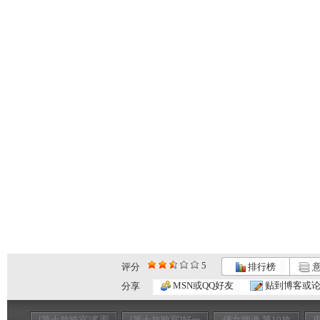
5
评分
排行榜
意
MSN或QQ好友
贴到博客或
分享
[第十放映室]多面
[第十放映室]好一
倩女幽魂 第10放