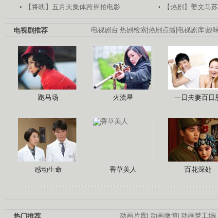
【将映】五月天集体跨界拍电影
【热剧】姜文马苏
电视剧推荐
电视剧台
|
热剧检索
|
热剧点播
|
电视剧库
|
趣
跑马场
火流星
一日夫妻百日
感动生命
香草美人
百花深处
热门推荐
动画片库
|
动画微博
|
动画梦工场