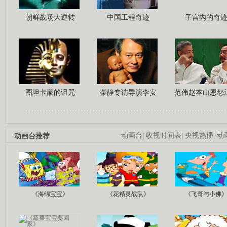
朝鲜战场大逆转
中国工程奇迹
子宫内的奇
图坦卡蒙的诅咒
柴静专访导演李安
范伟赵本山恩怨
动画台推荐
动画台
|
收视时间表
|
央视热播
|
动
《海绵宝宝》
《花精灵战队》
《飞哥与小佛