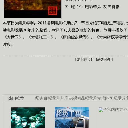
关 键 字：
电影季风
功夫喜剧
本节目为电影季风--2011暑期电影总动员7，节目介绍了电影过节喜
港电影发展30年来的路程，点评了功夫喜剧电影的特色。节目中播放
《方世玉》、《太极张三丰》、《唐伯虎点秋香》、《大内密探零零发
片段。
【
复制链接
】【
转发邮件
】
热门推荐
纪实台
|
纪录片片库
|
央视精品纪录片专场
|
BBC纪录片