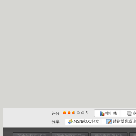
5
评分
排行榜
意
MSN或QQ好友
贴到博客或
分享
[第十放映室]多面
[第十放映室]好一
倩女幽魂 第10放