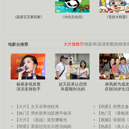
《蔬菜宝宝要回家》
《功夫总动员》
《竞技大联盟
电影台推荐
大片放映厅
|
电影库
|
高清美图
|
热辣资
杨幂多线发展
赵又廷承认恋情
林凤娇为成
演员变身歌手
朱茵顺利当妈
庆祝58岁生
【大片】古天乐带伤狂奔
【明星】郑秀文备
【热门】周冬雨李治廷携手催泪
【热门】《香格里
【大片】《逆战》造型遭曝光
【视频】张国强《
【明星】景甜过完生日想当妈妈
【热剧】《美人心