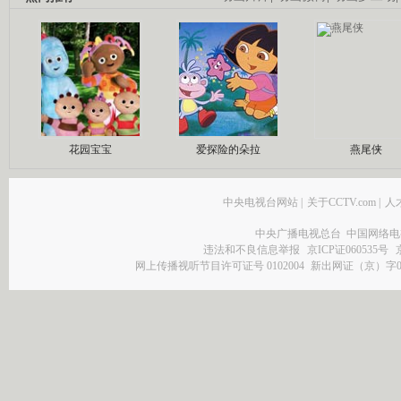
花园宝宝
爱探险的朵拉
燕尾侠
中央电视台网站
|
关于CCTV.com
|
人
中央广播电视总台 中国网络电
违法和不良信息举报
京ICP证060535号
网上传播视听节目许可证号 0102004
新出网证（京）字0