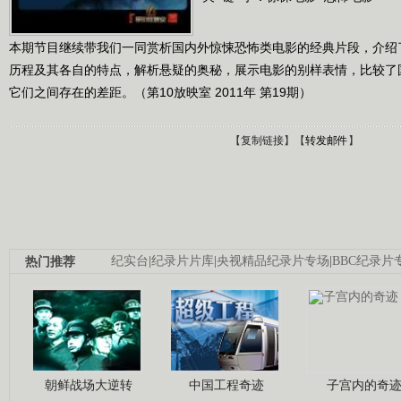
本期节目继续带我们一同赏析国内外惊悚恐怖类电影的经典片段，介绍
历程及其各自的特点，解析悬疑的奥秘，展示电影的别样表情，比较了
它们之间存在的差距。（第10放映室 2011年 第19期）
【
复制链接
】【
转发邮件
】
热门推荐
纪实台
|
纪录片片库
|
央视精品纪录片专场
|
BBC纪录片
朝鲜战场大逆转
中国工程奇迹
子宫内的奇