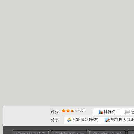
5
评分
排行榜
意
MSN或QQ好友
贴到博客或
分享
[第十放映室]多面
[第十放映室]好一
倩女幽魂 第10放