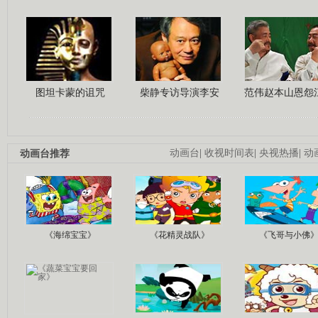
图坦卡蒙的诅咒
柴静专访导演李安
范伟赵本山恩怨
动画台推荐
动画台
|
收视时间表
|
央视热播
|
动
《海绵宝宝》
《花精灵战队》
《飞哥与小佛