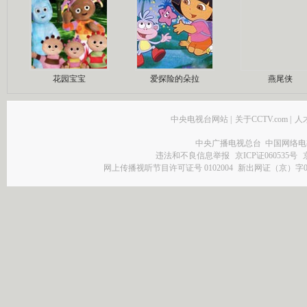
花园宝宝
爱探险的朵拉
燕尾侠
中央电视台网站
|
关于CCTV.com
|
人
中央广播电视总台 中国网络电
违法和不良信息举报
京ICP证060535号
网上传播视听节目许可证号 0102004
新出网证（京）字0