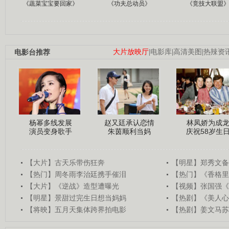
《蔬菜宝宝要回家》
《功夫总动员》
《竞技大联盟
电影台推荐
大片放映厅
|
电影库
|
高清美图
|
热辣资
杨幂多线发展
赵又廷承认恋情
林凤娇为成
演员变身歌手
朱茵顺利当妈
庆祝58岁生
【大片】古天乐带伤狂奔
【明星】郑秀文备
【热门】周冬雨李治廷携手催泪
【热门】《香格里
【大片】《逆战》造型遭曝光
【视频】张国强《
【明星】景甜过完生日想当妈妈
【热剧】《美人心
【将映】五月天集体跨界拍电影
【热剧】姜文马苏