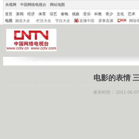
央视网
|
中国网络电视台
|
网站地图
首页
新闻
经济
体育
综艺
春晚
戏曲
音乐
科教
青少
文化
艺术
电视
频道大全
栏目大全
节目大全
直播中国
赛事直播
网络
电影的表情 三 
发布时间：
2011-06-07