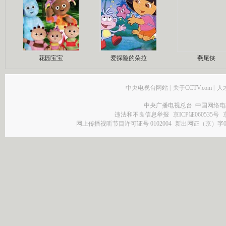
花园宝宝
爱探险的朵拉
燕尾侠
中央电视台网站
|
关于CCTV.com
|
人
中央广播电视总台 中国网络电
违法和不良信息举报
京ICP证060535号
网上传播视听节目许可证号 0102004
新出网证（京）字0