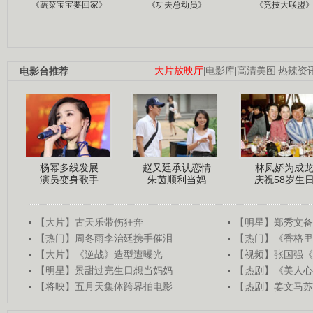
《蔬菜宝宝要回家》
《功夫总动员》
《竞技大联盟
电影台推荐
大片放映厅
|
电影库
|
高清美图
|
热辣资
杨幂多线发展
赵又廷承认恋情
林凤娇为成
演员变身歌手
朱茵顺利当妈
庆祝58岁生
【大片】古天乐带伤狂奔
【明星】郑秀文备
【热门】周冬雨李治廷携手催泪
【热门】《香格里
【大片】《逆战》造型遭曝光
【视频】张国强《
【明星】景甜过完生日想当妈妈
【热剧】《美人心
【将映】五月天集体跨界拍电影
【热剧】姜文马苏