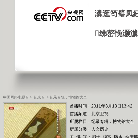
瀵逛笉璧凤
绋嶅悗灏
中国网络电视台
>
纪实台
>
纪录专辑：博物馆大全
首播时间：2011年3月13日13:42
首播频道：
北京卫视
所属栏目：
纪录专辑：博物馆大全
所属分类：人文历史
关 键 字：
扇子
炫富
防水
延庆博