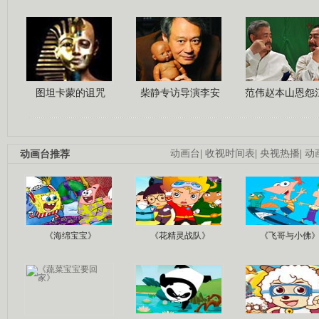
图坦卡蒙的诅咒
柴静专访导演李安
范伟赵本山恩怨
动画台推荐
动画台
|
收视时间表
|
央视热播
|
动
《海绵宝宝》
《花精灵战队》
《飞哥与小佛