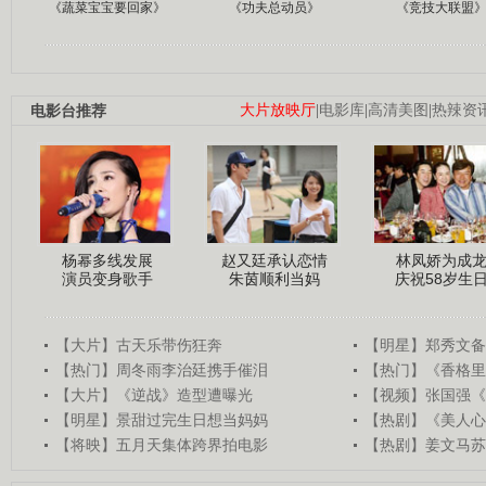
《蔬菜宝宝要回家》
《功夫总动员》
《竞技大联盟
电影台推荐
大片放映厅
|
电影库
|
高清美图
|
热辣资
杨幂多线发展
赵又廷承认恋情
林凤娇为成
演员变身歌手
朱茵顺利当妈
庆祝58岁生
【大片】古天乐带伤狂奔
【明星】郑秀文备
【热门】周冬雨李治廷携手催泪
【热门】《香格里
【大片】《逆战》造型遭曝光
【视频】张国强《
【明星】景甜过完生日想当妈妈
【热剧】《美人心
【将映】五月天集体跨界拍电影
【热剧】姜文马苏