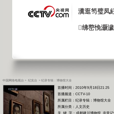
瀵逛笉璧凤
绋嶅悗灏
中国网络电视台
>
纪实台
>
纪录专辑：博物馆大全
首播时间：2010年9月18日21:25
首播频道：
CCTV-10
所属栏目：
纪录专辑：博物馆大全
所属分类：人文历史
关 键 字：
成都建川博物馆
非常记