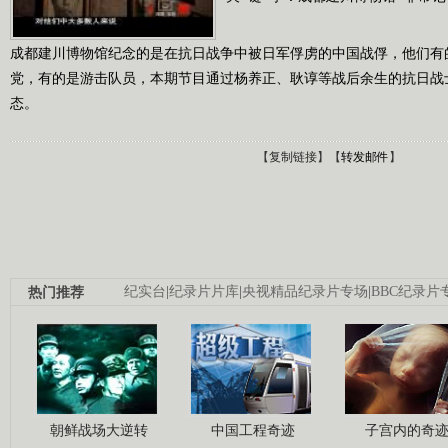
成都建川博物馆纪念的是在抗日战争中被日军俘虏的中国战俘，他们有
党，有的是游击队员，本期节目通过杨养正、耿谆等战后余生的抗日战
态。
【
复制链接
】【
转发邮件
】
热门推荐
纪实台
|
纪录片片库
|
央视精品纪录片专场
|
BBC纪录片
朝鲜战场大逆转
中国工程奇迹
子宫内的奇