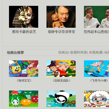
图坦卡蒙的诅咒
柴静专访导演李安
范伟赵本山恩怨
动画台推荐
动画台
|
收视时间表
|
央视热播
|
动
《海绵宝宝》
《花精灵战队》
《飞哥与小佛