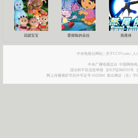
花园宝宝
爱探险的朵拉
燕尾侠
中央电视台网站
|
关于CCTV.com
|
人
中央广播电视总台 中国网络电
违法和不良信息举报
京ICP证060535号
网上传播视听节目许可证号 0102004
新出网证（京）字0