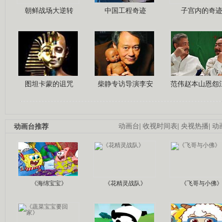
朝鲜战场大逆转
中国工程奇迹
子宫内的奇
图坦卡蒙的诅咒
柴静专访导演李安
范伟赵本山恩怨
动画台推荐
动画台
|
收视时间表
|
央视热播
|
动
《海绵宝宝》
《花精灵战队》
《飞哥与小佛