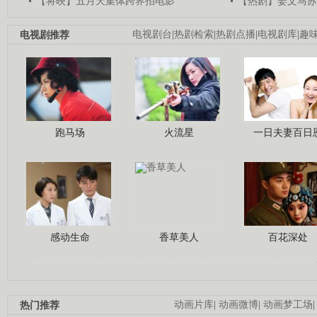
【将映】五月天集体跨界拍电影
【热剧】姜文马苏
电视剧推荐
电视剧台
|
热剧检索
|
热剧点播
|
电视剧库
|
趣
跑马场
火流星
一日夫妻百日
感动生命
香草美人
百花深处
热门推荐
动画片库
|
动画微博
|
动画梦工场