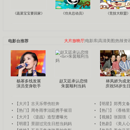
《蔬菜宝宝要回家》
《功夫总动员》
《竞技大联盟
电影台推荐
大片放映厅
|
电影库
|
高清美图
|
热辣资
杨幂多线发展
赵又廷承认恋情
林凤娇为成
演员变身歌手
朱茵顺利当妈
庆祝58岁生
【大片】古天乐带伤狂奔
【明星】郑秀文备
【热门】周冬雨李治廷携手催泪
【热门】《香格里
【大片】《逆战》造型遭曝光
【视频】张国强《
【明星】景甜过完生日想当妈妈
【热剧】《美人心