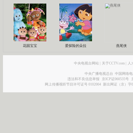
花园宝宝
爱探险的朵拉
燕尾侠
中央电视台网站
|
关于CCTV.com
|
人
中央广播电视总台 中国网络电
违法和不良信息举报
京ICP证060535号
网上传播视听节目许可证号 0102004
新出网证（京）字0