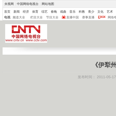
央视网
|
中国网络电视台
|
网站地图
首页
新闻
经济
体育
综艺
春晚
戏曲
音乐
科教
青少
文化
艺术
电视
频道大全
栏目大全
节目大全
直播中国
赛事直播
网络
《伊犁州
发布时间：
2011-05-17