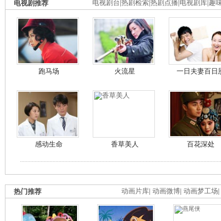
电视剧推荐
电视剧台
|
热剧检索
|
热剧点播
|
电视剧库
|
趣
跑马场
火流星
一日夫妻百日
感动生命
香草美人
百花深处
热门推荐
动画片库
|
动画微博
|
动画梦工场