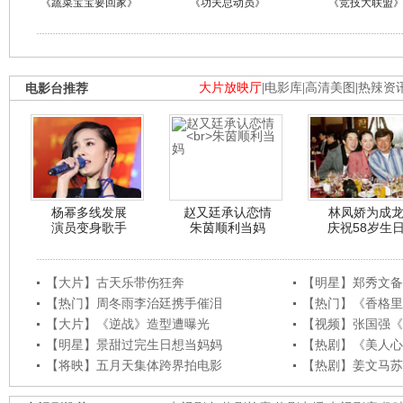
《蔬菜宝宝要回家》
《功夫总动员》
《竞技大联盟
电影台推荐
大片放映厅
|
电影库
|
高清美图
|
热辣资
杨幂多线发展
赵又廷承认恋情
林凤娇为成
演员变身歌手
朱茵顺利当妈
庆祝58岁生
【大片】古天乐带伤狂奔
【明星】郑秀文备
【热门】周冬雨李治廷携手催泪
【热门】《香格里
【大片】《逆战》造型遭曝光
【视频】张国强《
【明星】景甜过完生日想当妈妈
【热剧】《美人心
【将映】五月天集体跨界拍电影
【热剧】姜文马苏