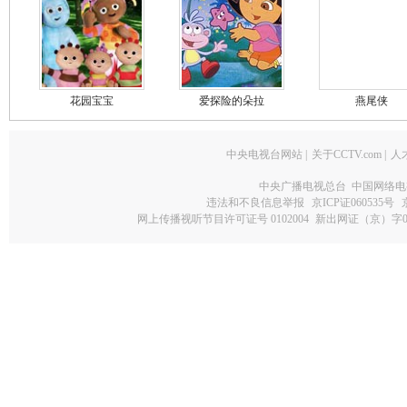
花园宝宝
爱探险的朵拉
燕尾侠
中央电视台网站
|
关于CCTV.com
|
人
中央广播电视总台 中国网络电
违法和不良信息举报
京ICP证060535号
网上传播视听节目许可证号 0102004
新出网证（京）字0