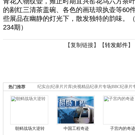
青花人物纹壶，雍正时期宜兴窑花鸟六方茶
的剔红三清茶盖碗、各色的画珐琅执壶等60
些展品在幽静的灯光下，散发独特的韵味。（国宝
234期）
【
复制链接
】【
转发邮件
】
热门推荐
纪实台
|
纪录片片库
|
央视精品纪录片专场
|
BBC纪录片
朝鲜战场大逆转
中国工程奇迹
子宫内的奇