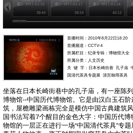
夜》 2011-03-10
夜》 2011-03-17
夜》 2011-03-24
夜
39:44
39:24
40:12
首播时间：2010年8月22日18:20
首播频道：
CCTV-4
所属栏目：
纪录专辑：博物馆大全
所属分类：人文历史
关 键 字：
日本长崎街巷
孔子庙
国清代茶具专题展
清宫御用茶具
坐落在日本长崎街巷中的孔子庙，有一座陈
博物馆--中国历代博物馆。它是由汉白玉石
筑，屋檐雕梁画栋完全是模仿中国古典建筑
国书法写着7个醒目的金色大字：中国历代博
物馆的一层正在进行一场“中国清代茶具”专