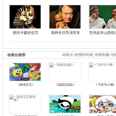
图坦卡蒙的诅咒
柴静专访导演李安
范伟赵本山恩怨
动画台推荐
动画台
|
收视时间表
|
央视热播
|
动
《海绵宝宝》
《花精灵战队》
《飞哥与小佛