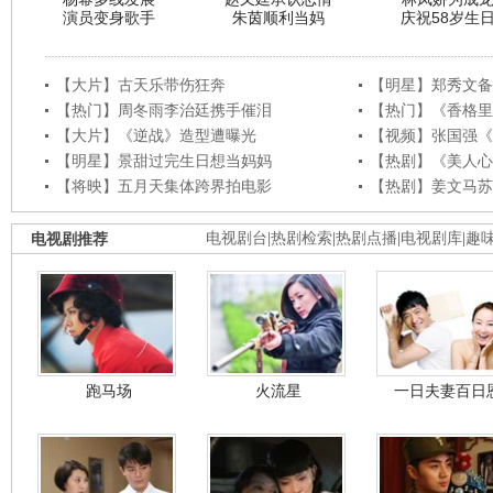
演员变身歌手
朱茵顺利当妈
庆祝58岁生
【大片】古天乐带伤狂奔
【明星】郑秀文备
【热门】周冬雨李治廷携手催泪
【热门】《香格里
【大片】《逆战》造型遭曝光
【视频】张国强《
【明星】景甜过完生日想当妈妈
【热剧】《美人心
【将映】五月天集体跨界拍电影
【热剧】姜文马苏
电视剧推荐
电视剧台
|
热剧检索
|
热剧点播
|
电视剧库
|
趣
跑马场
火流星
一日夫妻百日