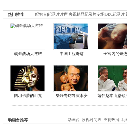
热门推荐
纪实台
|
纪录片片库
|
央视精品纪录片专场
|
BBC纪录片
朝鲜战场大逆转
中国工程奇迹
子宫内的奇
图坦卡蒙的诅咒
柴静专访导演李安
范伟赵本山恩怨
动画台推荐
动画台
|
收视时间表
|
央视热播
|
动