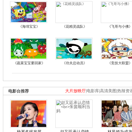
《海绵宝宝》
《花精灵战队》
《飞哥与小佛
《蔬菜宝宝要回家》
《功夫总动员》
《竞技大联盟
电影台推荐
大片放映厅
|
电影库
|
高清美图
|
热辣资
杨幂多线发展
赵又廷承认恋情
林凤娇为成