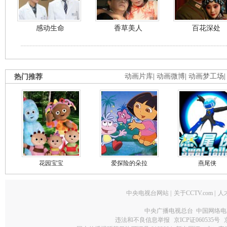
感动生命
香草美人
百花深处
热门推荐
动画片库
|
动画微博
|
动画梦工场
花园宝宝
爱探险的朵拉
燕尾侠
中央电视台网站
|
关于CCTV.com
|
人
中央广播电视总台 中国网络电
违法和不良信息举报
京ICP证060535号