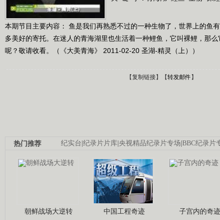
本期节目主要内容： 鱼是我们再熟悉不过的一种生物了，世界上的鱼
多美好的寄托。在迷人的青海湖里也生活着一种鲤鱼，它叫裸鲤，那么
呢？敬请收看。（《大美青海》 2011-02-20 圣湖-精灵（上））
【
复制链接
】【
转发邮件
】
热门推荐
纪实台
|
纪录片片库
|
央视精品纪录片专场
|
BBC纪录片
朝鲜战场大逆转
中国工程奇迹
子宫内的奇