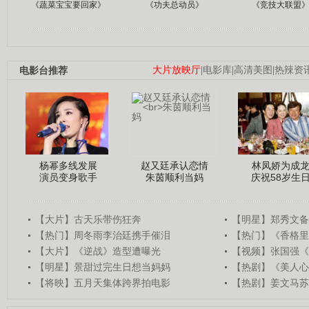
《蔬菜宝宝要回家》
《功夫总动员》
《竞技大联盟
电影台推荐
大片放映厅
|
电影库
|
高清美图
|
热辣资
杨幂多线发展
赵又廷承认恋情
林凤娇为成
演员变身歌手
朱茵顺利当妈
庆祝58岁生
【大片】古天乐带伤狂奔
【明星】郑秀文备
【热门】周冬雨李治廷携手催泪
【热门】《香格里
【大片】《逆战》造型遭曝光
【视频】张国强《
【明星】景甜过完生日想当妈妈
【热剧】《美人心
【将映】五月天集体跨界拍电影
【热剧】姜文马苏