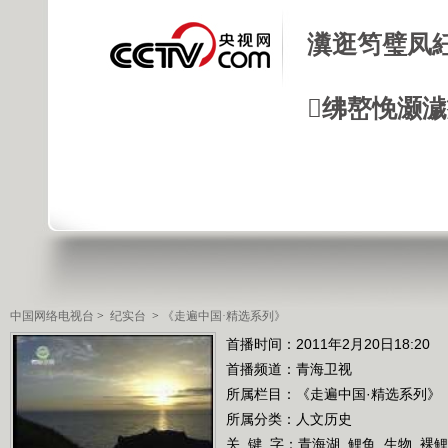
瀵逛笉璧凤
绋嶅悗灏
中国网络电视台
>
纪实台
>
《走遍中国·精选系列》
首播时间：2011年2月20日18:20
首播频道：
青海卫视
所属栏目：
《走遍中国·精选系列》
所属分类：人文历史
关 键 字：
青海湖
鲤鱼
生物
裸鲤