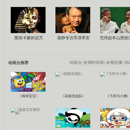
图坦卡蒙的诅咒
柴静专访导演李安
范伟赵本山恩怨
动画台推荐
动画台
|
收视时间表
|
央视热播
|
动
《海绵宝宝》
《花精灵战队》
《飞哥与小佛