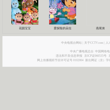
花园宝宝
爱探险的朵拉
燕尾侠
中央电视台网站
|
关于CCTV.com
|
人
中央广播电视总台 中国网络电
违法和不良信息举报
京ICP证060535号
网上传播视听节目许可证号 0102004
新出网证（京）字0