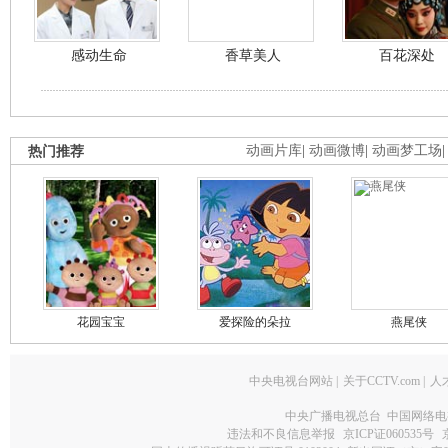
感动生命
香草美人
百花深处
热门推荐
动画片库
|
动画微博
|
动画梦工场
花园宝宝
爱探险的朵拉
燕尾侠
中央电视台网站
|
关于CCTV.com
|
人
中央广播电视总台 中国网络电
违法和不良信息举报
京ICP证060535号