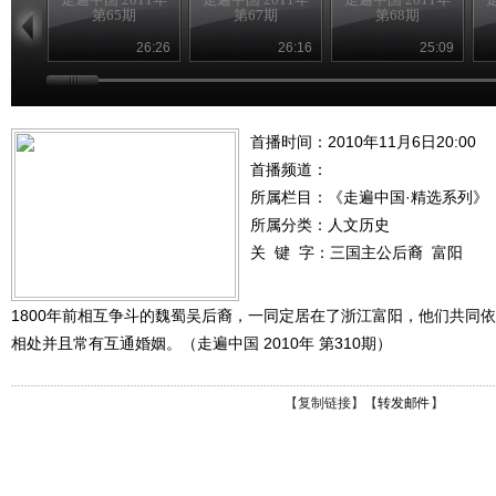
第65期
第67期
第68期
26:26
26:16
25:09
首播时间：2010年11月6日20:00
首播频道：
所属栏目：
《走遍中国·精选系列》
所属分类：人文历史
关 键 字：
三国主公后裔
富阳
1800年前相互争斗的魏蜀吴后裔，一同定居在了浙江富阳，他们共同
相处并且常有互通婚姻。（走遍中国 2010年 第310期）
【
复制链接
】【
转发邮件
】