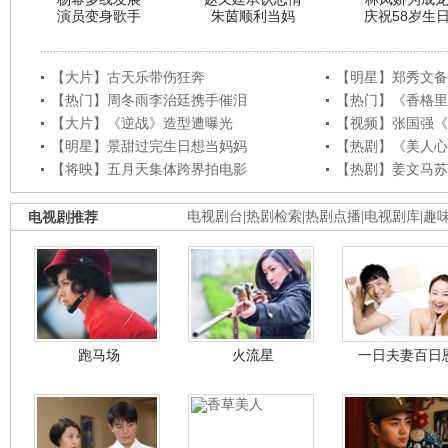
演员变身歌手
朱茵顺利当妈
庆祝58岁生
【大片】古天乐带伤狂奔
【明星】郑秀文备
【热门】周冬雨李治廷携手催泪
【热门】《香格里
【大片】《逆战》造型遭曝光
【视频】张国强《
【明星】景甜过完生日想当妈妈
【热剧】《美人心
【将映】五月天集体跨界拍电影
【热剧】姜文马苏
电视剧推荐
电视剧台
|
热剧检索
|
热剧点播
|
电视剧库
|
趣
跑马场
火流星
一日夫妻百日