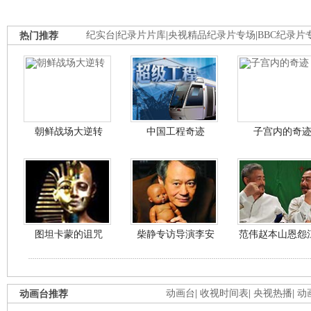
热门推荐
纪实台
|
纪录片片库
|
央视精品纪录片专场
|
BBC纪录片
朝鲜战场大逆转
中国工程奇迹
子宫内的奇
图坦卡蒙的诅咒
柴静专访导演李安
范伟赵本山恩怨
动画台推荐
动画台
|
收视时间表
|
央视热播
|
动