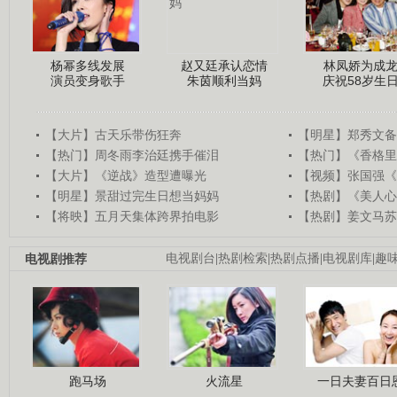
杨幂多线发展
赵又廷承认恋情
林凤娇为成
演员变身歌手
朱茵顺利当妈
庆祝58岁生
【大片】古天乐带伤狂奔
【明星】郑秀文备
【热门】周冬雨李治廷携手催泪
【热门】《香格里
【大片】《逆战》造型遭曝光
【视频】张国强《
【明星】景甜过完生日想当妈妈
【热剧】《美人心
【将映】五月天集体跨界拍电影
【热剧】姜文马苏
电视剧推荐
电视剧台
|
热剧检索
|
热剧点播
|
电视剧库
|
趣
跑马场
火流星
一日夫妻百日