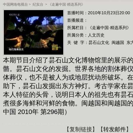
中国网络电视台
>
纪实台
>
《走遍中国·精选系列》
首播时间：2010年10月23日20:00
首播频道：
所属栏目：
《走遍中国·精选系列》
所属分类：人文历史
关 键 字：
昙石山文化
闽越国
东
本期节目介绍了昙石山文化博物馆里的展示
骼。昙石山文化的发掘。世界各地的割体葬
体葬仪，也不是被人为或地层扰动所破坏。
助下，昙石山发掘出东方神灯。考古学家在
本人特征的头骨，说明日本人的祖先也有昙
煮很多海鲜和河鲜的食物。闽越国和闽越国
中国 2010年 第296期）
【
复制链接
】【
转发邮件
】