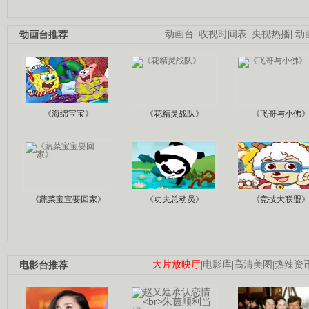
动画台推荐
动画台
|
收视时间表
|
央视热播
|
动
《海绵宝宝》
《花精灵战队》
《飞哥与小佛
《蔬菜宝宝要回家》
《功夫总动员》
《竞技大联盟
电影台推荐
大片放映厅
|
电影库
|
高清美图
|
热辣资