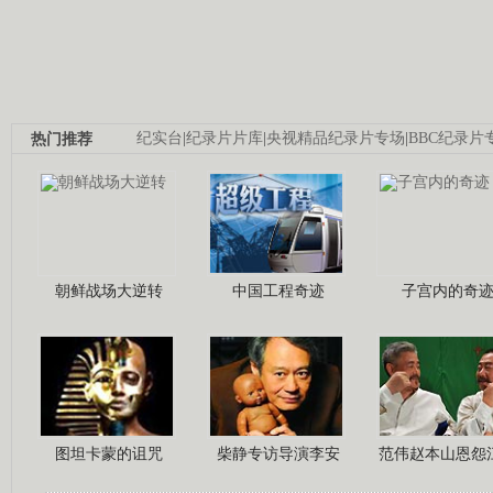
热门推荐
纪实台
|
纪录片片库
|
央视精品纪录片专场
|
BBC纪录片
朝鲜战场大逆转
中国工程奇迹
子宫内的奇
图坦卡蒙的诅咒
柴静专访导演李安
范伟赵本山恩怨