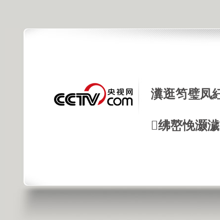
瀵逛笉璧凤
绋嶅悗灏