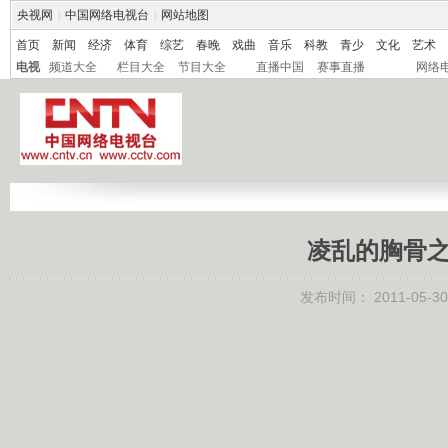
央视网
|
中国网络电视台
|
网站地图
首页
新闻
经济
体育
综艺
春晚
戏曲
音乐
科教
青少
文化
艺术
电视
频道大全
栏目大全
节目大全
直播中国
赛事直播
网络
凌乱的胸骨之谜
发布时间：
2011-05-30