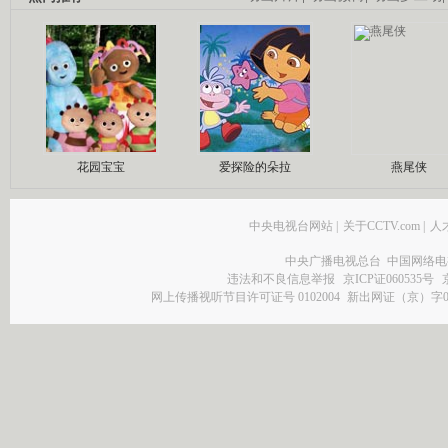
花园宝宝
爱探险的朵拉
燕尾侠
中央电视台网站
|
关于CCTV.com
|
人
中央广播电视总台 中国网络电
违法和不良信息举报
京ICP证060535号
网上传播视听节目许可证号 0102004
新出网证（京）字0