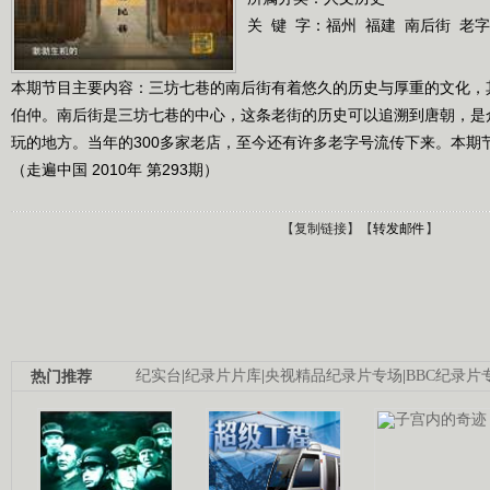
关 键 字：
福州
福建
南后街
老字
本期节目主要内容：三坊七巷的南后街有着悠久的历史与厚重的文化，
伯仲。南后街是三坊七巷的中心，这条老街的历史可以追溯到唐朝，是
玩的地方。当年的300多家老店，至今还有许多老字号流传下来。本期
（走遍中国 2010年 第293期）
【
复制链接
】【
转发邮件
】
热门推荐
纪实台
|
纪录片片库
|
央视精品纪录片专场
|
BBC纪录片