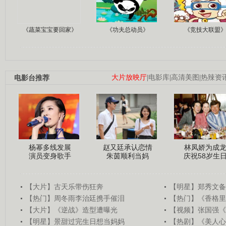
《蔬菜宝宝要回家》
《功夫总动员》
《竞技大联盟
电影台推荐
大片放映厅
|
电影库
|
高清美图
|
热辣资
杨幂多线发展
赵又廷承认恋情
林凤娇为成
演员变身歌手
朱茵顺利当妈
庆祝58岁生
【大片】古天乐带伤狂奔
【明星】郑秀文备
【热门】周冬雨李治廷携手催泪
【热门】《香格里
【大片】《逆战》造型遭曝光
【视频】张国强《
【明星】景甜过完生日想当妈妈
【热剧】《美人心