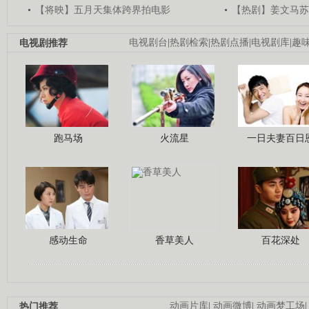
【将映】五月天集体跨界拍电影
【热剧】姜文马苏
电视剧推荐
电视剧台
|
热剧检索
|
热剧点播
|
电视剧库
|
趣
跑马场
火流星
一日夫妻百日
感动生命
香草美人
百花深处
热门推荐
动画片库
|
动画微博
|
动画梦工场