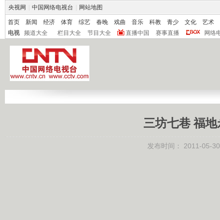
央视网
|
中国网络电视台
|
网站地图
首页
新闻
经济
体育
综艺
春晚
戏曲
音乐
科教
青少
文化
艺术
电视
频道大全
栏目大全
节目大全
直播中国
赛事直播
网络
三坊七巷 福地永
发布时间：
2011-05-30