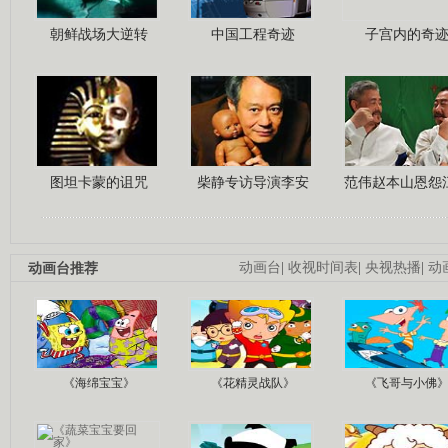
朝鲜战场大逆转
中国工程奇迹
子宫内的奇
图坦卡蒙的诅咒
柴静专访导演李安
范伟赵本山恩怨
动画台推荐
动画台
|
收视时间表
|
央视热播
|
动
《海绵宝宝》
《花精灵战队》
《飞哥与小佛