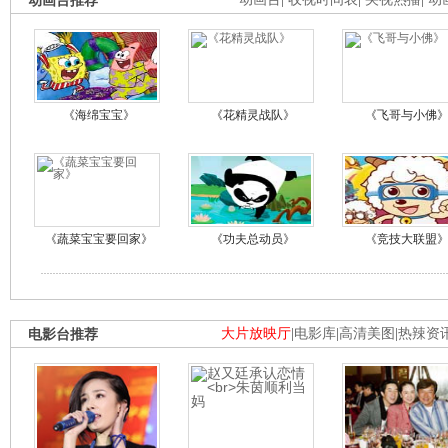
动画台推荐
《海绵宝宝》
《花精灵战队》
《飞哥与小佛
《蔬菜宝宝要回家》
《功夫总动员》
《竞技大联盟
电影台推荐
大片放映厅
|
电影库
|
高清美图
|
热辣资