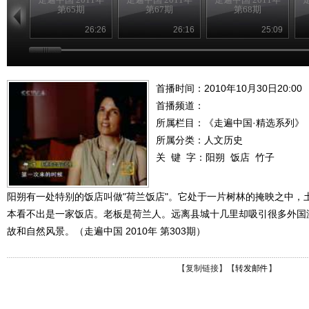
第65期
第67期
第68期
26:26
26:16
25:09
首播时间：2010年10月30日20:00
首播频道：
所属栏目：
《走遍中国·精选系列》
所属分类：人文历史
关 键 字：
阳朔
饭店
竹子
阳朔有一处特别的饭店叫做"荷兰饭店"。它处于一片树林的掩映之中，
本看不出是一家饭店。老板是荷兰人。远离县城十几里却吸引很多外国
故和自然风景。（走遍中国 2010年 第303期）
【
复制链接
】【
转发邮件
】