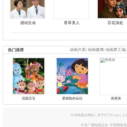
感动生命
香草美人
百花深处
热门推荐
动画片库
|
动画微博
|
动画梦工场
花园宝宝
爱探险的朵拉
燕尾侠
中央电视台网站
|
关于CCTV.com
|
人
中央广播电视总台 中国网络电