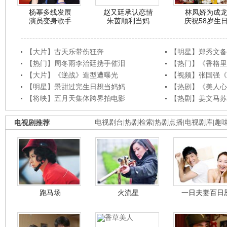
杨幂多线发展
赵又廷承认恋情
林凤娇为成
演员变身歌手
朱茵顺利当妈
庆祝58岁生
【大片】古天乐带伤狂奔
【明星】郑秀文备
【热门】周冬雨李治廷携手催泪
【热门】《香格里
【大片】《逆战》造型遭曝光
【视频】张国强《
【明星】景甜过完生日想当妈妈
【热剧】《美人心
【将映】五月天集体跨界拍电影
【热剧】姜文马苏
电视剧推荐
电视剧台
|
热剧检索
|
热剧点播
|
电视剧库
|
趣
跑马场
火流星
一日夫妻百日