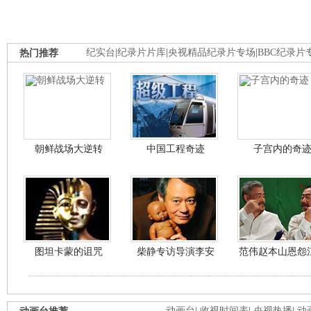
热门推荐
纪实台
|
纪录片片库
|
央视精品纪录片专场
|
BBC纪录片
朝鲜战场大逆转
中国工程奇迹
子宫内的奇
图坦卡蒙的诅咒
柴静专访导演李安
范伟赵本山恩怨
动画台
|
收视时间表
|
央视热播
|
动