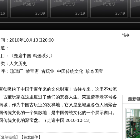
第68期
第71期
第70期
:16
25:09
25:19
25:49
锘�
间：2010年10月13日20:00
频道：
栏目：
《走遍中国·精选系列》
分类：人文历史
 字：
琉璃厂
荣宝斋
古玩业
中国传统文化
珍奇国宝
宝盆吸纳了中国千百年来的文化财宝！古往今来，这里不知流
、古董玩家在这里度过了他们的悲喜人生。荣宝斋等老字号各
最新
南城，作为中国古玩业的发祥地，它又是皇城里各色人物聚合
国传统文化的一个集散地，是中国传统文化的一个展示窗口。
统文化的聚宝盆。（走遍中国 2010-10-13）
【
复制链接
】【
转发邮件
】