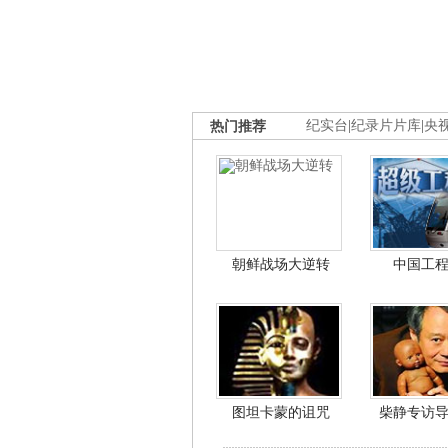
热门推荐
纪实台
|
纪录片片库
|
央
朝鲜战场大逆转
中国工
图坦卡蒙的诅咒
柴静专访