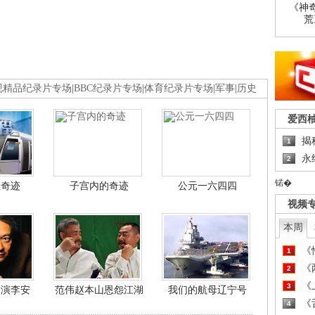
《神
荒
视精品纪录片专场
|
BBC纪录片专场
|
体育纪录片专场
|
军事
|
历史
爱西
揭
1
永
2
锘�
程奇迹
子宫内的奇迹
公元一六四四
视频
本周
《
1
《
2
《
3
导演李安
范伟赵本山恩怨江湖
我们的航母辽宁号
《
4