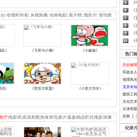
《
5
《
6
画台
|
收视时间表
|
央视热播
|
动画电影
|
新片榜
|
预告片
|
资讯榜
《
7
《
8
《
9
《
10
战队》
《飞哥与小佛》
《小破孩》
热门
历史秘
军政名
地理风
灵异未
动员》
《竞技大联盟》
《小龙大功夫》
建筑工
文化艺
文体明
庆典
映厅
|
电影库
|
高清美图
|
热辣资讯
|
新片速递
|
精品栏目
|
电影滚播
纪录