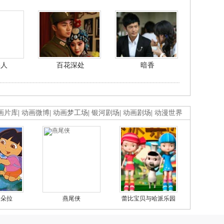
美人
百花深处
暗香
画片库
|
动画微博
|
动画梦工场
|
银河剧场
|
动画剧场
|
动漫世界
的朵拉
燕尾侠
蕾比宝贝与哈派乐园