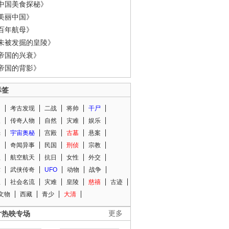
中国美食探秘》
美丽中国》
百年航母》
未被发掘的皇陵》
帝国的兴衰》
帝国的背影》
标签
闻
考古发现
二战
将帅
干尸
人
传奇人物
自然
灾难
娱乐
光
宇宙奥秘
宫殿
古墓
悬案
知
奇闻异事
民国
刑侦
宗教
程
航空航天
抗日
女性
外交
术
武侠传奇
UFO
动物
战争
星
社会名流
灾难
皇陵
慈禧
古迹
文物
西藏
青少
大清
片热映专场
更多