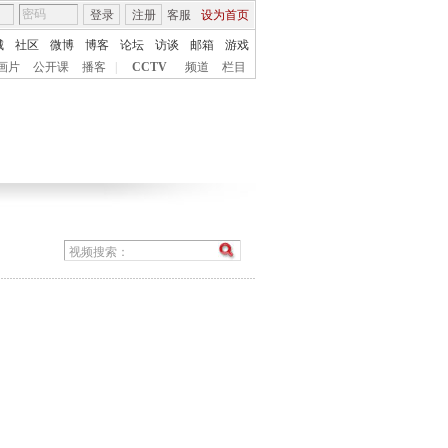
登录
注册
客服
设为首页
城
社区
微博
博客
论坛
访谈
邮箱
游戏
画片
公开课
播客
|
CCTV
频道
栏目