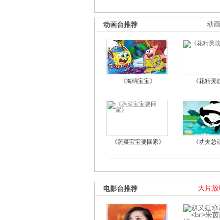
动画台推荐
动
《海绵宝宝》
《花精灵
《蔬菜宝宝要回家》
《功夫总
电影台推荐
大片放