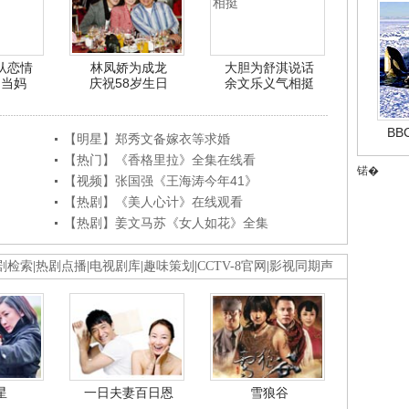
认恋情
林凤娇为成龙
大胆为舒淇说话
利当妈
庆祝58岁生日
余文乐义气相挺
B
【明星】郑秀文备嫁衣等求婚
【热门】《香格里拉》全集在线看
锘�
【视频】张国强《王海涛今年41》
【热剧】《美人心计》在线观看
【热剧】姜文马苏《女人如花》全集
剧检索
|
热剧点播
|
电视剧库
|
趣味策划
|
CCTV-8官网
|
影视同期声
星
一日夫妻百日恩
雪狼谷