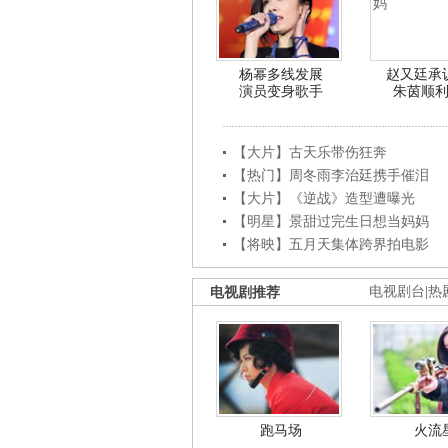
杨幂多线发展
赵又廷承
演员变身歌手
朱茵顺
【大片】古天乐带伤狂奔
【热门】周冬雨李治廷携手催泪
【大片】《逆战》造型遭曝光
【明星】景甜过完生日想当妈妈
【将映】五月天集体跨界拍电影
电视剧推荐
电视剧台
|
热
跑马场
火流