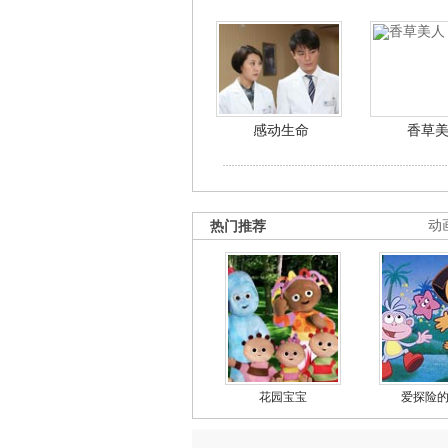
感动生命
香草
热门推荐
动
花园宝宝
爱探险