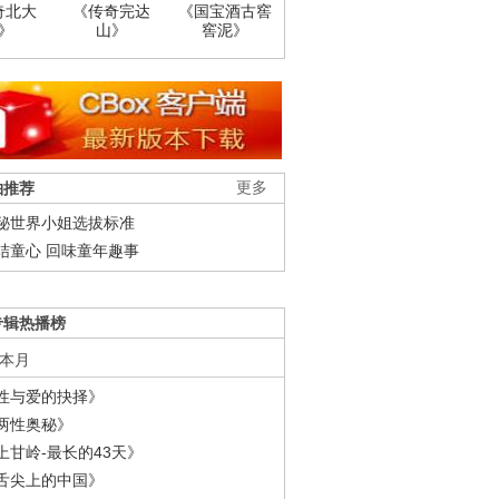
奇北大
《传奇完达
《国宝酒古窖
》
山》
窖泥》
柚推荐
更多
秘世界小姐选拔标准
结童心 回味童年趣事
专辑热播榜
本月
性与爱的抉择》
两性奥秘》
上甘岭-最长的43天》
舌尖上的中国》