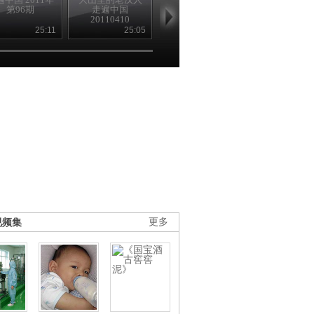
第96期
走遍中国
中国 20110411
20110416
20110410
25:11
25:05
25:22
24
视频集
更多