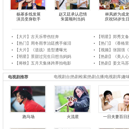
杨幂多线发展
赵又廷承认恋情
林凤娇为成
演员变身歌手
朱茵顺利当妈
庆祝58岁生
【大片】古天乐带伤狂奔
【明星】郑秀文备
【热门】周冬雨李治廷携手催泪
【热门】《香格里
【大片】《逆战》造型遭曝光
【视频】张国强《
【明星】景甜过完生日想当妈妈
【热剧】《美人心
【将映】五月天集体跨界拍电影
【热剧】姜文马苏
电视剧推荐
电视剧台
|
热剧检索
|
热剧点播
|
电视剧库
|
趣
跑马场
火流星
一日夫妻百日