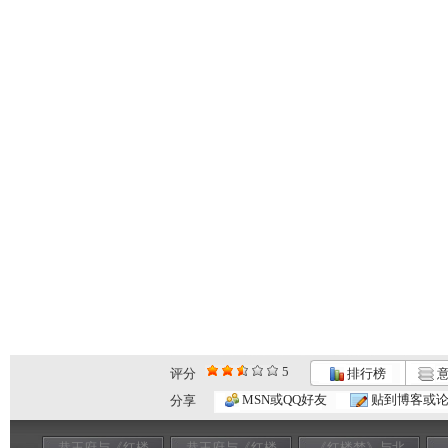
5
评分
排行榜
意
MSN或QQ好友
贴到博客或
分享
恭王府与《红楼
恭王府与《红楼
《红楼梦》与北