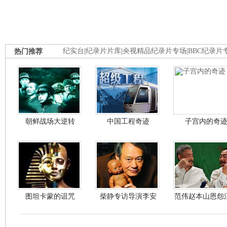
热门推荐
纪实台
|
纪录片片库
|
央视精品纪录片专场
|
BBC纪录片
朝鲜战场大逆转
中国工程奇迹
子宫内的奇
图坦卡蒙的诅咒
柴静专访导演李安
范伟赵本山恩怨