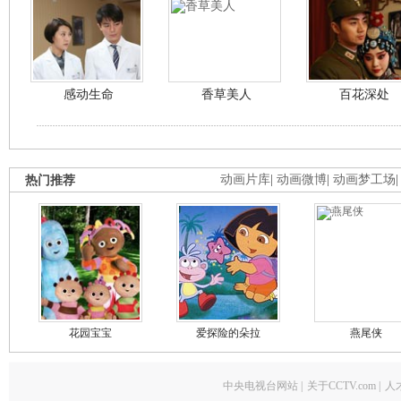
感动生命
香草美人
百花深处
热门推荐
动画片库
|
动画微博
|
动画梦工场
花园宝宝
爱探险的朵拉
燕尾侠
中央电视台网站
|
关于CCTV.com
|
人