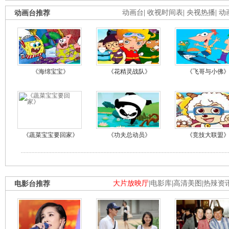
动画台推荐
动画台
|
收视时间表
|
央视热播
|
动
《海绵宝宝》
《花精灵战队》
《飞哥与小佛
《蔬菜宝宝要回家》
《功夫总动员》
《竞技大联盟
电影台推荐
大片放映厅
|
电影库
|
高清美图
|
热辣资