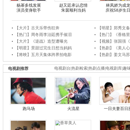
杨幂多线发展
赵又廷承认恋情
林凤娇为成
演员变身歌手
朱茵顺利当妈
庆祝58岁生
【大片】古天乐带伤狂奔
【明星】郑秀文备
【热门】周冬雨李治廷携手催泪
【热门】《香格里
【大片】《逆战》造型遭曝光
【视频】张国强《
【明星】景甜过完生日想当妈妈
【热剧】《美人心
【将映】五月天集体跨界拍电影
【热剧】姜文马苏
电视剧推荐
电视剧台
|
热剧检索
|
热剧点播
|
电视剧库
|
趣
跑马场
火流星
一日夫妻百日