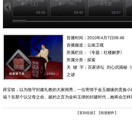
梦》（上）
梦》（中）
京王府
09:58
09:40
09:57
首播时间：2010年4月7日08:46
首播频道：
云南卫视
所属栏目：
《专题：红楼解梦》
所属分类：探索
关 键 字：
百家讲坛
刘心武揭秘《
之谜
薛宝钗，以为恪守封建礼教的大家闺秀，一位寄情于金玉姻缘的贵族小
福？在那个以父母之命、媒妁之言为金科玉律的封建时代，她将会怎样
【
复制链接
】【
转发邮件
】