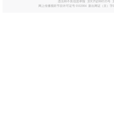
违法和不良信息举报
京ICP证060535号
网上传播视听节目许可证号 0102004
新出网证（京）字0