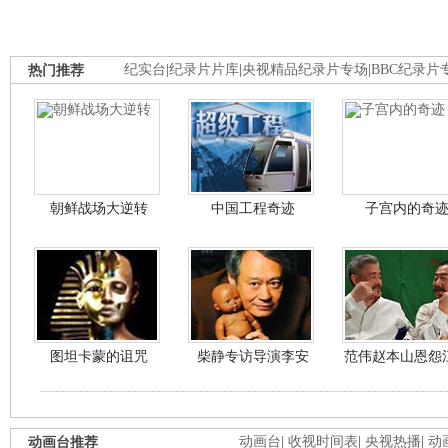
热门推荐
纪实台
|
纪录片片库
|
央视精品纪录片专场
|
BBC纪录片
朝鲜战场大逆转
中国工程奇迹
子宫内的奇
图坦卡蒙的诅咒
柴静专访导演李安
范伟赵本山恩怨
动画台推荐
动画台
|
收视时间表
|
央视热播
|
动