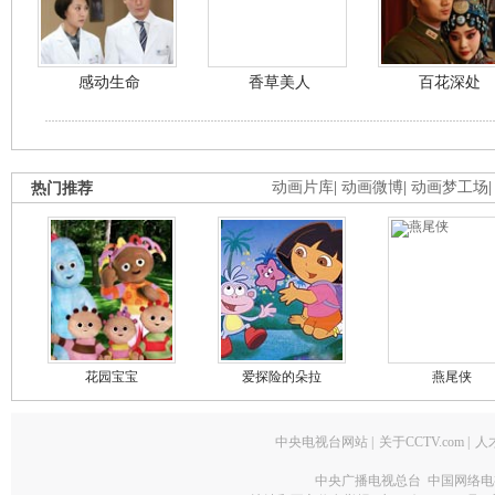
感动生命
香草美人
百花深处
热门推荐
动画片库
|
动画微博
|
动画梦工场
花园宝宝
爱探险的朵拉
燕尾侠
中央电视台网站
|
关于CCTV.com
|
人
中央广播电视总台 中国网络电