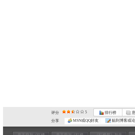
5
评分
排行榜
意
MSN或QQ好友
贴到博客或
分享
恭王府与《红楼
恭王府与《红楼
《红楼梦》与北