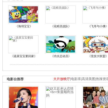
《海绵宝宝》
《花精灵战队》
《飞哥与小佛
《蔬菜宝宝要回家》
《功夫总动员》
《竞技大联盟
电影台推荐
大片放映厅
|
电影库
|
高清美图
|
热辣资