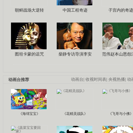
朝鲜战场大逆转
中国工程奇迹
子宫内的奇
图坦卡蒙的诅咒
柴静专访导演李安
范伟赵本山恩怨
动画台推荐
动画台
|
收视时间表
|
央视热播
|
动
《海绵宝宝》
《花精灵战队》
《飞哥与小佛