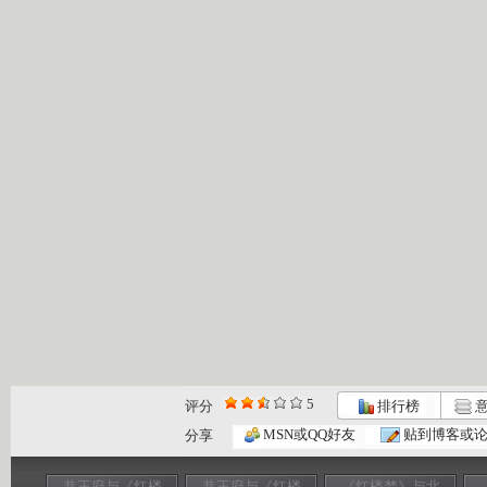
5
评分
排行榜
意
MSN或QQ好友
贴到博客或
分享
恭王府与《红楼
恭王府与《红楼
《红楼梦》与北