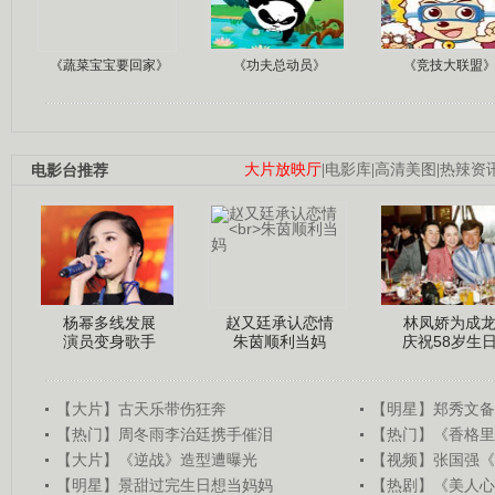
《蔬菜宝宝要回家》
《功夫总动员》
《竞技大联盟
电影台推荐
大片放映厅
|
电影库
|
高清美图
|
热辣资
杨幂多线发展
赵又廷承认恋情
林凤娇为成
演员变身歌手
朱茵顺利当妈
庆祝58岁生
【大片】古天乐带伤狂奔
【明星】郑秀文备
【热门】周冬雨李治廷携手催泪
【热门】《香格里
【大片】《逆战》造型遭曝光
【视频】张国强《
【明星】景甜过完生日想当妈妈
【热剧】《美人心