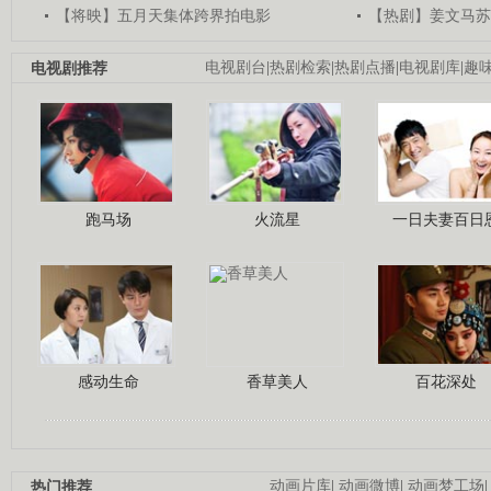
【将映】五月天集体跨界拍电影
【热剧】姜文马苏
电视剧推荐
电视剧台
|
热剧检索
|
热剧点播
|
电视剧库
|
趣
跑马场
火流星
一日夫妻百日
感动生命
香草美人
百花深处
热门推荐
动画片库
|
动画微博
|
动画梦工场