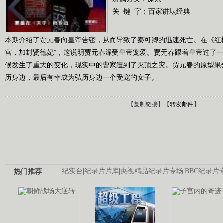
关 键 字：
百家讲坛经典
本期介绍了贾元春向皇帝告密，从而导致了秦可卿的迅速死亡。在《红
宫，加封贤德妃”，这说明贾元春深受皇帝宠爱。贾元春跟着皇帝过了
候发生了重大的变化，现实中的曹家遭到了灭顶之灾。贾元春的原型果
历身边，最后有幸成为弘历身边一个受宠的女子。
【
复制链接
】【
转发邮件
】
热门推荐
纪实台
|
纪录片片库
|
央视精品纪录片专场
|
BBC纪录片