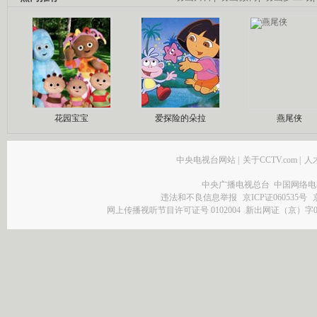
花园宝宝
爱探险的朵拉
燕尾侠
中央电视台网站
|
关于CCTV.com
|
人
中央广播电视总台 中国网络电
违法和不良信息举报
京ICP证060535号
网上传播视听节目许可证号 0102004
新出网证（京）字0