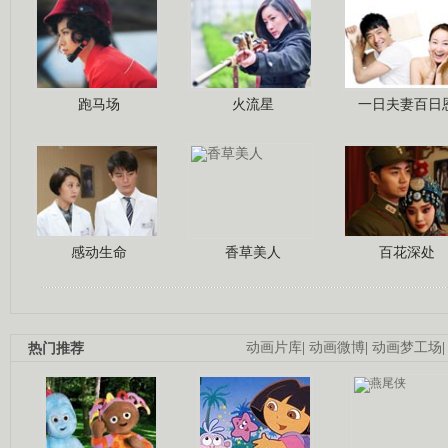
跑马场
火流星
一日夫妻百日
感动生命
香草美人
百花深处
热门推荐
动画片库
|
动画微博
|
动画梦工场