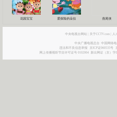
花园宝宝
爱探险的朵拉
燕尾侠
中央电视台网站
|
关于CCTV.com
|
人
中央广播电视总台 中国网络电
违法和不良信息举报
京ICP证060535号
网上传播视听节目许可证号 0102004
新出网证（京）字0