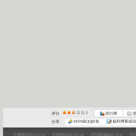
5
评分
排行榜
意
MSN或QQ好友
贴到博客或
分享
恭王府与《红楼
恭王府与《红楼
《红楼梦》与北