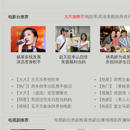
电影台推荐
大片放映厅
|
电影库
|
高清美图
|
热辣资
杨幂多线发展
赵又廷承认恋情
林凤娇为成
演员变身歌手
朱茵顺利当妈
庆祝58岁生
【大片】古天乐带伤狂奔
【明星】郑秀文备
【热门】周冬雨李治廷携手催泪
【热门】《香格里
【大片】《逆战》造型遭曝光
【视频】张国强《
【明星】景甜过完生日想当妈妈
【热剧】《美人心
【将映】五月天集体跨界拍电影
【热剧】姜文马苏
电视剧推荐
电视剧台
|
热剧检索
|
热剧点播
|
电视剧库
|
趣