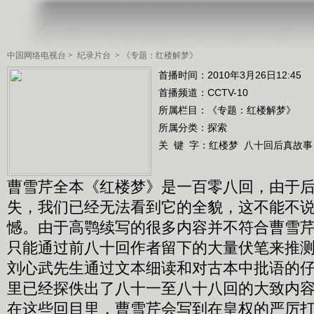
中国网络电视台
>
纪录片台
>
《专题：红楼解梦》
首播时间：2010年3月26日12:45
首播频道：
CCTV-10
所属栏目：
《专题：红楼解梦》
所属分类：探索
关 键 字：
红楼梦
八十回后真故事
曹雪芹全本《红楼梦》是一百零八回，由于
失，我们已经无法看到它的全貌，这不能不
憾。由于高鹗续写的很多内容并不符合曹雪
只能通过前八十回作者留下的大量伏笔来推
刘心武先生通过文本细读和对古本中批语的
里已经探佚出了八十一至八十八回的大致内
在这些回目里，曹雪芹会写到在皇权的严厉