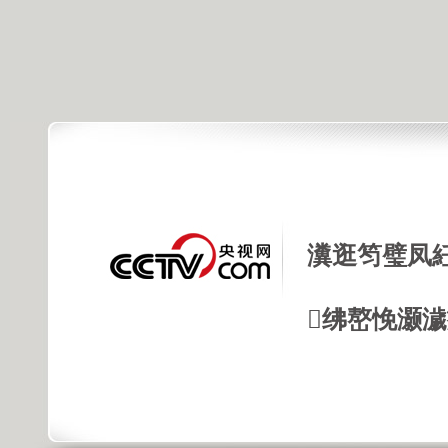
瀵逛笉璧凤
绋嶅悗灏