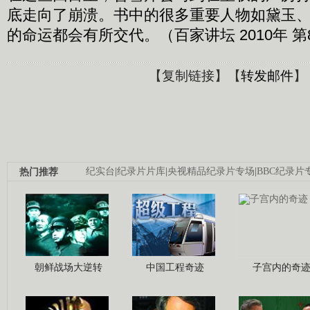
底走向了崩溃。书中的很多重要人物如黛玉
的命运都会有所交代。（百家讲坛 2010年 第
【
复制链接
】【
转发邮件
】
热门推荐
纪实台
|
纪录片片库
|
央视精品纪录片专场
|
BBC纪录片
朝鲜战场大逆转
中国工程奇迹
子宫内的奇