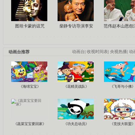
图坦卡蒙的诅咒
柴静专访导演李安
范伟赵本山恩怨
动画台推荐
动画台
|
收视时间表
|
央视热播
|
动
《海绵宝宝》
《花精灵战队》
《飞哥与小佛
《蔬菜宝宝要回家》
《功夫总动员》
《竞技大联盟