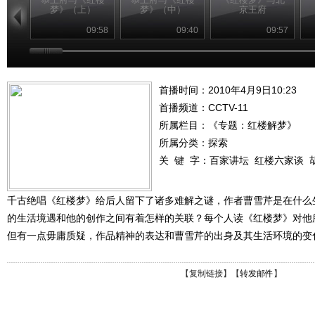
梦》（上）
梦》（中）
京王府
09:58
09:40
09:57
首播时间：2010年4月9日10:23
首播频道：
CCTV-11
所属栏目：
《专题：红楼解梦》
所属分类：探索
关 键 字：
百家讲坛
红楼六家谈
千古绝唱《红楼梦》给后人留下了诸多难解之谜，作者曹雪芹是在什么
的生活境遇和他的创作之间有着怎样的关联？每个人读《红楼梦》对他
但有一点毋庸质疑，作品精神的表达和曹雪芹的出身及其生活环境的变
【
复制链接
】【
转发邮件
】