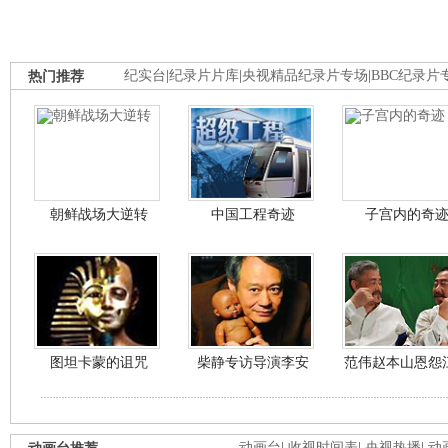
热门推荐
纪实台
|
纪录片片库
|
央视精品纪录片专场
|
BBC纪录片
朝鲜战场大逆转
中国工程奇迹
子宫内的奇
图坦卡蒙的诅咒
柴静专访导演李安
范伟赵本山恩怨
动画台
|
收视时间表
|
央视热播
|
动