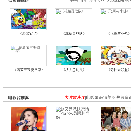
动画台推荐
《海绵宝宝》
《花精灵战队》
《飞哥与小佛
《蔬菜宝宝要回家》
《功夫总动员》
《竞技大联盟
电影台推荐
大片放映厅
|
电影库
|
高清美图
|
热辣资