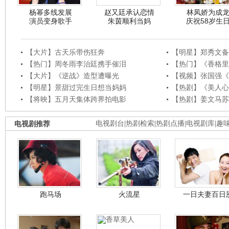
杨幂多线发展
赵又廷承认恋情
林凤娇为成
演员变身歌手
朱茵顺利当妈
庆祝58岁生
【大片】古天乐带伤狂奔
【明星】郑秀文备
【热门】周冬雨李治廷携手催泪
【热门】《香格里
【大片】《逆战》造型遭曝光
【视频】张国强《
【明星】景甜过完生日想当妈妈
【热剧】《美人心
【将映】五月天集体跨界拍电影
【热剧】姜文马苏
电视剧推荐
电视剧台
|
热剧检索
|
热剧点播
|
电视剧库
|
趣
跑马场
火流星
一日夫妻百日