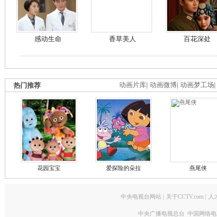
感动生命
香草美人
百花深处
热门推荐
动画片库
|
动画微博
|
动画梦工场
花园宝宝
爱探险的朵拉
燕尾侠
中央电视台网站
|
关于CCTV.com
|
人
中央广播电视总台 中国网络电