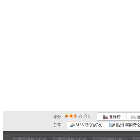
5
评分
排行榜
意
MSN或QQ好友
贴到博客或
分享
恭王府与《红楼
恭王府与《红楼
《红楼梦》与北