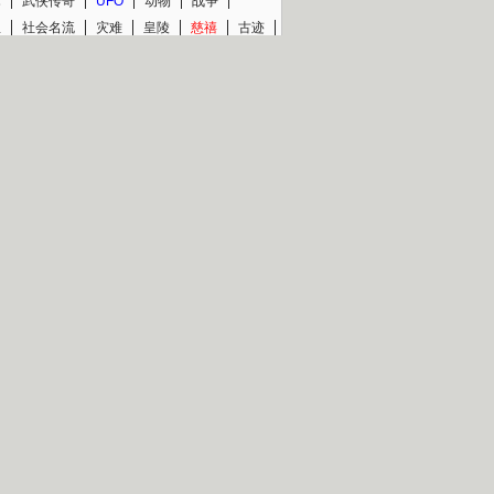
术
武侠传奇
UFO
动物
战争
星
社会名流
灾难
皇陵
慈禧
古迹
文物
西藏
青少
大清
片热映专场
更多
BC纪录片专场
央视精品纪录片