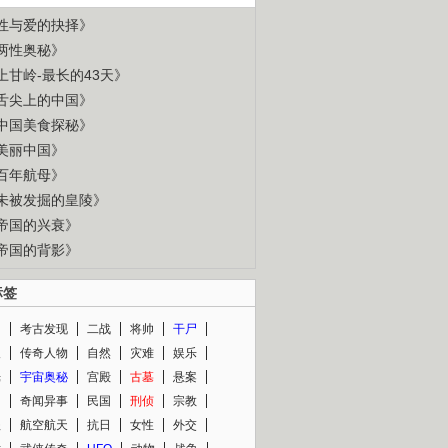
性与爱的抉择》
两性奥秘》
上甘岭-最长的43天》
舌尖上的中国》
中国美食探秘》
美丽中国》
百年航母》
未被发掘的皇陵》
帝国的兴衰》
帝国的背影》
标签
闻
考古发现
二战
将帅
干尸
人
传奇人物
自然
灾难
娱乐
光
宇宙奥秘
宫殿
古墓
悬案
知
奇闻异事
民国
刑侦
宗教
程
航空航天
抗日
女性
外交