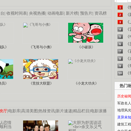
《
1
画台
|
收视时间表
|
央视热播
|
动画电影
|
新片榜
|
预告片
|
资讯榜
《
2
《
3
《
4
《
5
《
6
战队》
《飞哥与小佛》
《小破孩》
《
7
《
8
《
9
《
10
动员》
《竞技大联盟》
《小龙大功夫》
热门
历史秘
军政名
地理风
映厅
|
电影库
|
高清美图
|
热辣资讯
|
新片速递
|
精品栏目
|
电影滚播
灵异未
建筑工