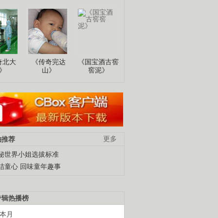
奇北大
《传奇完达
《国宝酒古窖
》
山》
窖泥》
柚推荐
更多
秘世界小姐选拔标准
结童心 回味童年趣事
专辑热播榜
本月