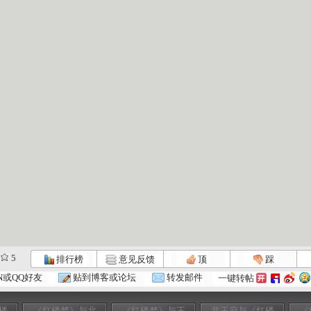
5
排行榜
意见反馈
顶
踩
N或QQ好友
贴到博客或论坛
转发邮件
一键转帖
楼
《红楼梦》与北
《红楼梦》与王
恭王府与《红楼
《