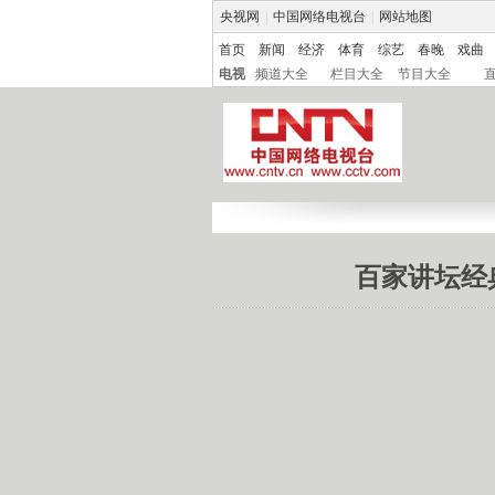
央视网
|
中国网络电视台
|
网站地图
首页
新闻
经济
体育
综艺
春晚
戏曲
电视
频道大全
栏目大全
节目大全
百家讲坛经