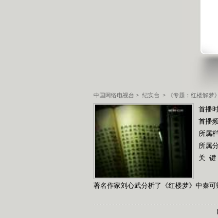
中国网络电视台
>
纪实台
>
《专题：红楼解梦
首播时
首播
所属
所属
关 键
著名作家刘心武分析了《红楼梦》中秦可