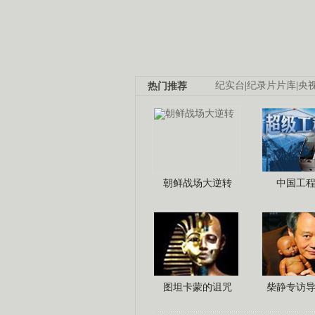
热门推荐
纪实台
|
纪录片片库
|
央
朝鲜战场大逆转
中国工
图坦卡蒙的诅咒
柴静专访