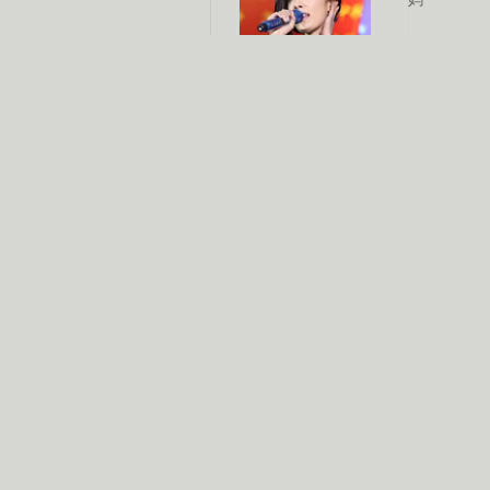
杨幂多线发展
赵又廷承
演员变身歌手
朱茵顺
【大片】古天乐带伤狂奔
【热门】周冬雨李治廷携手催泪
【大片】《逆战》造型遭曝光
【明星】景甜过完生日想当妈妈
【将映】五月天集体跨界拍电影
电视剧推荐
电视剧台
|
热
跑马场
火流