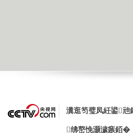
瀵逛笉璧凤紝鍙兘
绋嶅悗灏濊瘯銆�