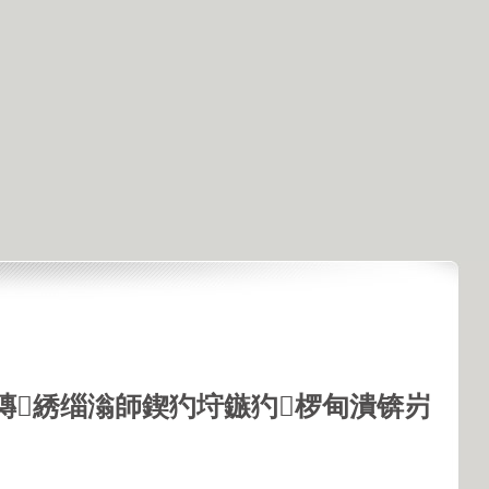
鏄綉缁滃師鍥犳垨鏃犳椤甸潰锛岃