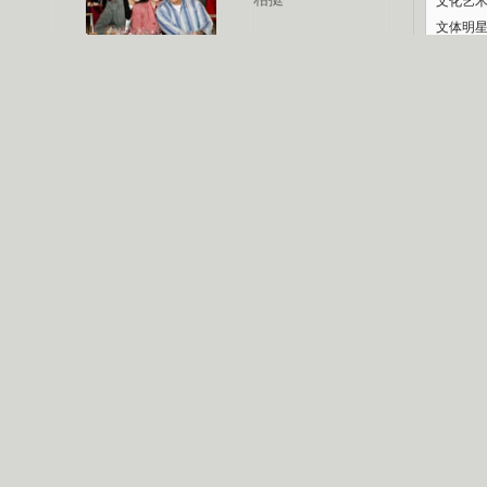
文化艺
文体明
庆典
认恋情
林凤娇为成龙
大胆为舒淇说话
利当妈
庆祝58岁生日
余文乐义气相挺
纪录
【明星】郑秀文备嫁衣等求婚
【热门】《香格里拉》全集在线看
【视频】张国强《王海涛今年41》
【热剧】《美人心计》在线观看
【热剧】姜文马苏《女人如花》全集
B
剧检索
|
热剧点播
|
电视剧库
|
趣味策划
|
CCTV-8官网
|
影视同期声
锘�
星
一日夫妻百日恩
雪狼谷