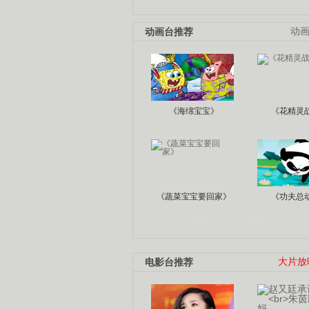
动画台推荐
动
《海绵宝宝》
《花精灵
《蔬菜宝宝要回家》
《功夫总
电影台推荐
大片放