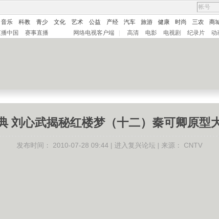
音乐
科教
青少
文化
艺术
公益
产经
汽车
旅游
健康
时尚
三农
商
直播中国
赛事直播
网络电视客户端
|
高清
电影
电视剧
纪录片
动
典 刘心武揭秘红楼梦（十二）秦可卿原型
发布时间：
2010-07-28 09:44 |
进入复兴论坛
| 来源：
CNTV