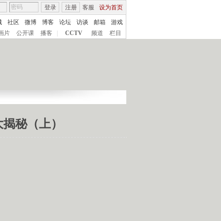
登录
注册
客服
设为首页
城
社区
微博
博客
论坛
访谈
邮箱
游戏
画片
公开课
播客
|
CCTV
频道
栏目
大揭秘（上）