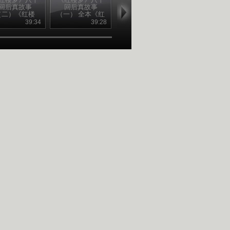
回后真故事
回后真故事
端午节
回后真故事
（二）《红楼
（一） 全本《红
（六）贾惜春
梦》结构之谜
楼梦》之谜
谜
39:34
39:28
38:37
39