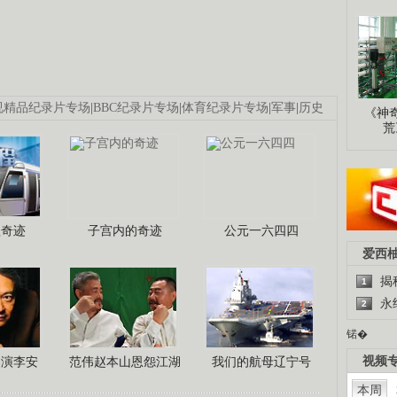
视精品纪录片专场
|
BBC纪录片专场
|
体育纪录片专场
|
军事
|
历史
《神
荒
程奇迹
子宫内的奇迹
公元一六四四
爱西
揭
1
永
2
锘�
视频
导演李安
范伟赵本山恩怨江湖
我们的航母辽宁号
本周