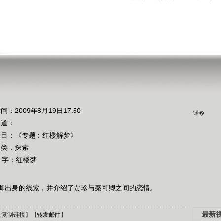
》
间：2009年8月19日17:50
锘�
频道：
栏目：
《专题：红楼解梦》
分类：探索
 字：
红楼梦
卿出身的线索，并介绍了贾珍与秦可卿之间的恋情。
最新
【
复制链接
】【
转发邮件
】