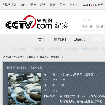
央视网首页
新闻
视频
经济
体育
军事
更多
节目官网
航拍中国
我们这
首页
电视剧
动画片
纪录
纪录片大全
专题策划
央视精品
顶级首播
我爱纪录片
纪
央视网
>
纪实台
> 《加拉帕戈斯群岛（精编版）》
推荐给其他网友
丨
加入收藏
名 称：
《加拉帕戈斯群岛（精编版）》
分 类：
自然
集 数：
3集
导 演：
内容简介：
在浩瀚的太平洋上有一个神奇的岛屿
隔绝而发展出独特的生物生态环境。