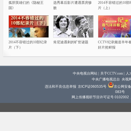
孤胆英雄们的《隐秘王
选秀幕后影片遭遇票房惨
2014不容错过的10
国》
败
片（上）
2014不容错过的10部纪录
肯尼迪遇刺的旷世谜题
CCTV纪录频道羊年
片（下）
好片抢鲜报
中央电视台网站
|
关于CCTV.com
|
人
中央广播电视总台 央视
违法和不良信息举报
京ICP证060535号
京公网安备 1
083号
网上传播视听节目许可证号 0102002