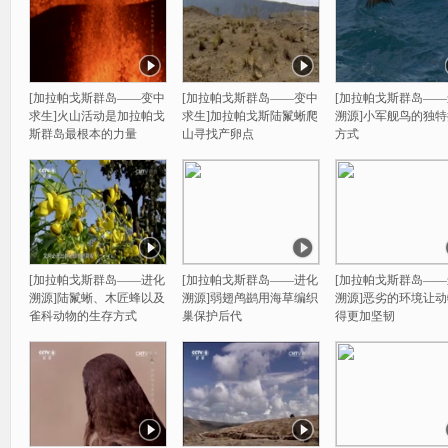
[加拉帕戈斯群岛——变中
[加拉帕戈斯群岛——变中
[加拉帕戈斯群岛—
求生]火山活动是加拉帕戈
求生]加拉帕戈斯陆鬣蜥爬
溯源]小军舰鸟的独
斯群岛最根本的力量
山寻找产卵点
方式
[加拉帕戈斯群岛——进化
[加拉帕戈斯群岛——进化
[加拉帕戈斯群岛—
溯源]陆鬣蜥、木匠蜂以及
溯源]弱翅鸬鹚用海草编织
溯源]恶劣的环境让
雀科动物的生存方式
巢保护后代
得更加坚韧