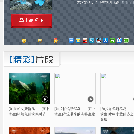
达尔文创立了《生物进化论
[查看全
顶
踩
评分
[加拉帕戈斯群岛——变中
[加拉帕戈斯群岛——变中
[加拉帕戈斯群岛—
求生]绿蠵龟的求偶时节
求生]洋流带来的奇特生物
求生]水中求爱的赤
海狮