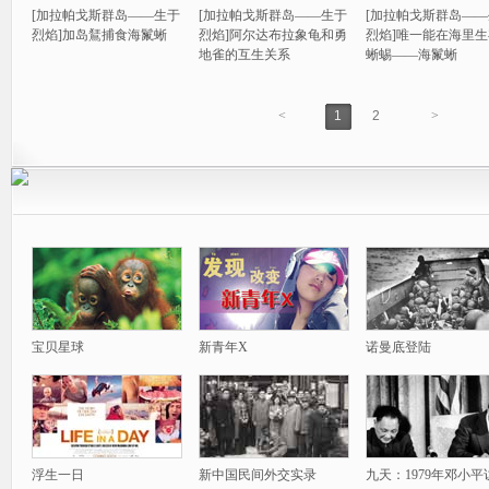
[加拉帕戈斯群岛——生于
[加拉帕戈斯群岛——生于
[加拉帕戈斯群岛—
烈焰]加岛鵟捕食海鬣蜥
烈焰]阿尔达布拉象龟和勇
烈焰]唯一能在海里
地雀的互生关系
蜥蜴——海鬣蜥
<
1
2
>
宝贝星球
新青年X
诺曼底登陆
浮生一日
新中国民间外交实录
九天：1979年邓小平