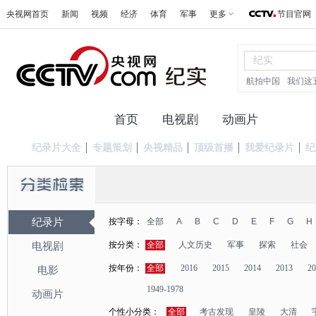
央视网首页
新闻
视频
经济
体育
军事
更多
节目官网
航拍中国
我们这
首页
电视剧
动画片
纪录
纪录片大全
专题策划
央视精品
顶级首播
我爱纪录片
纪
纪录片
按字母：
全部
A
B
C
D
E
F
G
H
按分类：
全部
人文历史
军事
探索
社会
电视剧
按年份：
全部
2016
2015
2014
2013
20
电影
1949-1978
动画片
个性小分类：
全部
考古发现
皇陵
大清