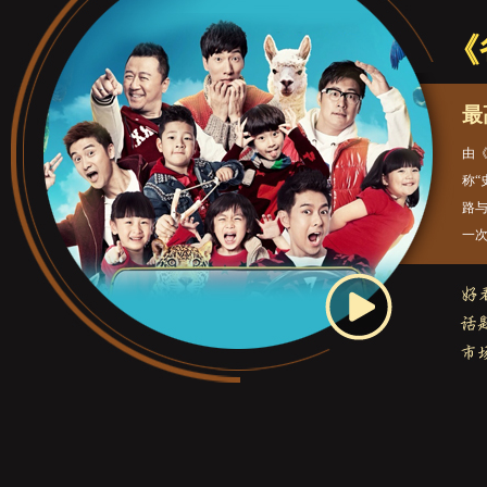
《
最
由
称
路
一