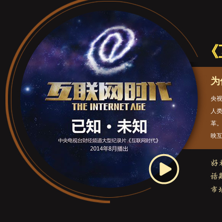
《
为
央视
人
革
映