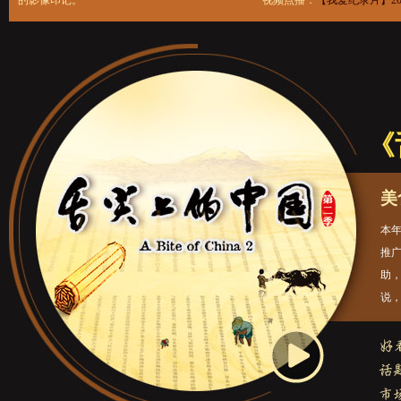
的影像印记。 视频点播：
【我爱纪录片】2
《
美
本
推
助
说