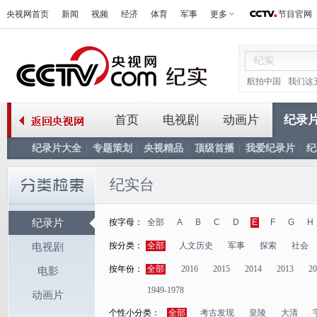
央视网首页
新闻
视频
经济
体育
军事
更多
节目官网
航拍中国
我们这
首页
电视剧
动画片
纪录
纪录片大全
专题策划
央视精品
顶级首播
我爱纪录片
纪
纪实台
纪录片
按字母：
全部
A
B
C
D
E
F
G
H
按分类：
全部
人文历史
军事
探索
社会
电视剧
按年份：
全部
2016
2015
2014
2013
20
电影
1949-1978
动画片
个性小分类：
全部
考古发现
皇陵
大清