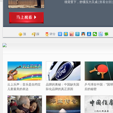
境背景下，舒缓压力又成
[查看全部]
顶
踩
评分
云上乐声：音乐是自闭症
品牌的奥秘：中国缺失国
乒乓球在中国：“国球
儿童最美的表达
际化品牌的真正原因
后的秘密