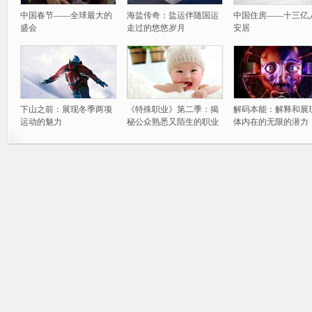
中国春节——全球最大的
海盐传奇：盐运伴随国运
中国住房——十三亿
盛会
走过的悠悠岁月
安居
下山之前：展现冬季两项
《特殊职业》第二季：揭
解码本能：解释和展
运动的魅力
秘公众熟悉又陌生的职业
体内在的无限的潜力