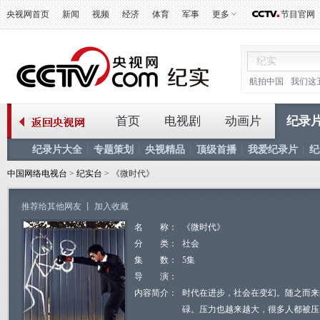
央视网首页
新闻
视频
经济
体育
军事
更多
节目官网
航拍中国
我们这
首页
电视剧
动画片
纪录
纪录片大全
专题策划
央视精品
顶级首播
我爱纪录片
纪
中国网络电视台
>
纪实台
> 《微时代》
推荐给其他网友
丨
加入收藏
名 称：
《微时代》
分 类：
社会
集 数：
5集
导 演：
内容简介：
时代在进步，社会在变幻。随之而来
碌。压力也越来越大，很多人都被压