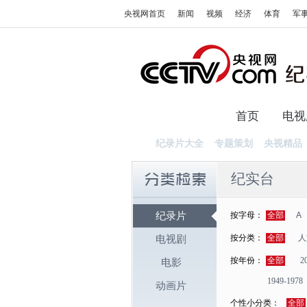
央视网首页
新闻
视频
经济
体育
军
首页
电视
纪录片大全
专题策划
央视精品
纪实台
纪录片
按字母：
全部
A
按分类：
全部
人
电视剧
按年份：
全部
2
电影
1949-1978
动画片
个性小分类：
全部