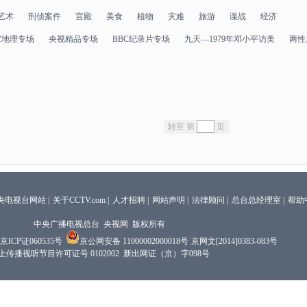
艺术
刑侦案件
宫殿
美食
植物
灾难
旅游
谍战
经济
家地理专场
央视精品专场
BBC纪录片专场
九天—1979年邓小平访美
两性
转至 第
页
央电视台网站
|
关于CCTV.com
|
人才招聘
|
网站声明
|
法律顾问
|
总台总经理室
|
帮助
中央广播电视总台 央视网 版权所有
京ICP证060535号
京公网安备 11000002000018号
京网文[2014]0383-083号
上传播视听节目许可证号 0102002 新出网证（京）字098号