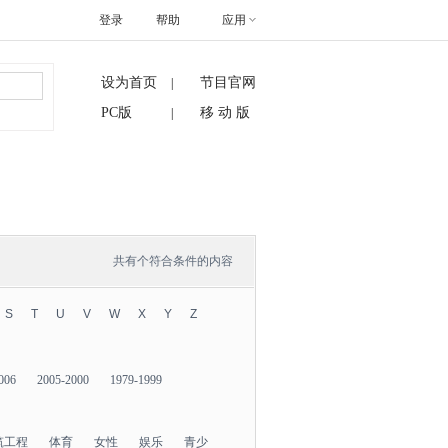
登录
帮助
应用
设为首页
节目官网
|
搜索
PC版
移 动 版
|
共有
个符合条件的内容
S
T
U
V
W
X
Y
Z
006
2005-2000
1979-1999
筑工程
体育
女性
娱乐
青少