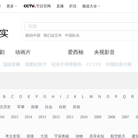
事
更多
节目官网
直播
栏目
频道大全
航拍中国
我们这五年
中国队长
剧
动画片
纪录片
爱西柚
央视影音
顶级首播
我爱纪录片
纪录片环球资讯
CCTV9
中国纪录片网
B
C
D
E
F
G
H
I
J
K
L
M
N
O
P
Q
R
文历史
军事
探索
社会
自然
其他
016
2015
2014
2013
2012
2011
2010
2009
2008
2007
2
考古发现
皇陵
大清
宇宙奥秘
动物
灵异未知
航空航天
建