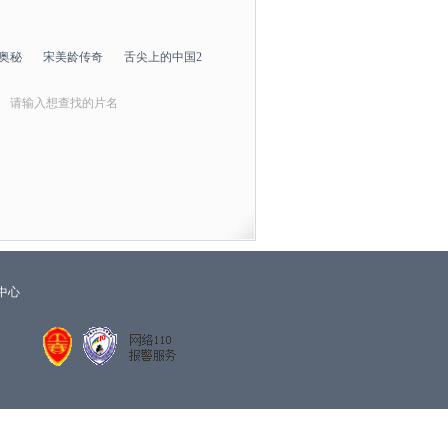
奥秘
宋美龄传奇
舌尖上的中国2
中心