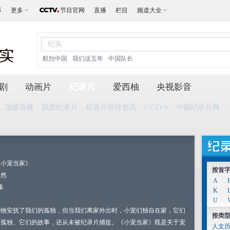
事
更多
节目官网
直播
栏目
频道大全
航拍中国
我们这五年
中国队长
剧
动画片
纪录片
爱西柚
央视影音
顶级首播
我爱纪录片
纪录片环球资讯
CCTV9
中国纪录片网
《小宠当家》
按首
自然
A
集
K
U
宠物安抚了我们的孤独，但当我们离家外出时，小宠们独自在家，它们
按类
的孤独、它们的故事，还从未被纪录片捕捉。《小宠当家》既是关于宠
人文