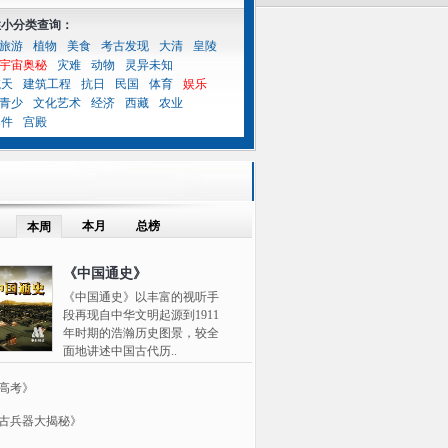
性小分类查询：
旅游
植物
美食
考古发现
大清
皇陵
宇宙奥秘
灾难
动物
灵异未知
航天
建筑工程
抗日
民国
体育
娱乐
青少
文化艺术
经济
西藏
农业
案件
宫殿
本月
总榜
本周
《中国通史》
《中国通史》以丰富的视听手
段再现自中华文明起源到1911
年时期的浩瀚历史图景，较全
面地讲述中国古代历..
高考》
古兵器大揭秘》