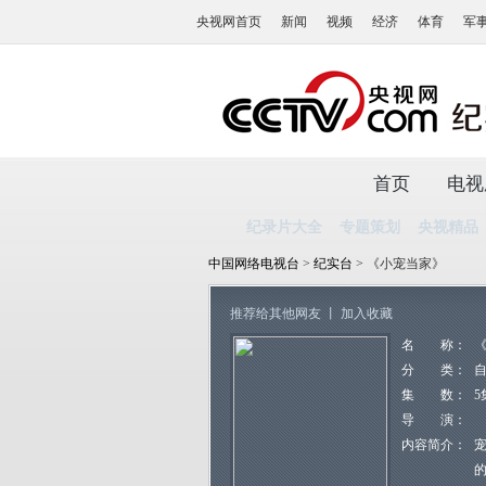
央视网首页
新闻
视频
经济
体育
军
首页
电视
纪录片大全
专题策划
央视精品
中国网络电视台
>
纪实台
> 《小宠当家》
推荐给其他网友
丨
加入收藏
名 称：
分 类：
集 数：
5
导 演：
内容简介：