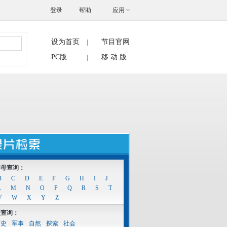
登录
帮助
应用
设为首页
节目官网
|
搜索
PC版
移 动 版
|
字母查询：
B
C
D
E
F
G
H
I
J
L
M
N
O
P
Q
R
S
T
V
W
X
Y
Z
型查询：
历史
军事
自然
探索
社会