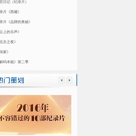
宫日记（纪录片）
录片《西藏》
录片《品牌的奥秘》
云上的乐声》
北京之夜》
传家》
解码本能》第二季