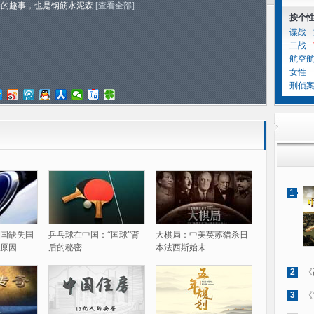
物的趣事，也是钢筋水泥森
[查看全部]
按个
谍战
二战
航空
女性
刑侦
1
国缺失国
乒乓球在中国：“国球”背
大棋局：中美英苏猎杀日
原因
后的秘密
本法西斯始末
2
《
3
《