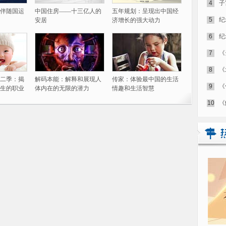
4
子
伴随国运
中国住房——十三亿人的
五年规划：呈现出中国经
5
纪
安居
济增长的强大动力
6
纪
7
《
8
《
二季：揭
解码本能：解释和展现人
传家：体验最中国的生活
9
《
生的职业
体内在的无限的潜力
情趣和生活智慧
10
《