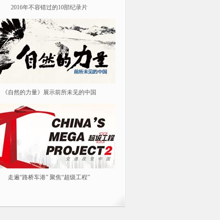
2016年不容错过的10部纪录片
纪念红军长征胜利80周年
《自然的力量》展示前所未见的中国
《我从汉朝来》
走遍“路桥车港” 聚焦“超级工程”
春风花草生 踏青春游去