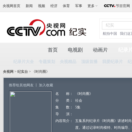
央视网首页
新闻
视频
经济
体育
军事
更多
节目官网
航拍中国
我们这
首页
电视剧
动画片
纪录
纪录片大全
专题策划
央视精品
顶级首播
我爱纪录片
纪
央视网
>
纪实台
> 《时尚圈》
推荐给其他网友
丨
加入收藏
名 称：
《时尚圈》
分 类：
社会
集 数：
5集
导 演：
内容简介：
五集系列纪录片《时尚圈》讲述时尚
度。通过记录时尚模特、时尚编导、