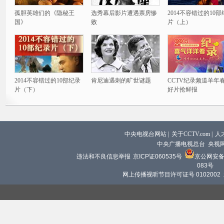
孤胆英雄们的《隐秘王
选秀幕后影片遭遇票房惨
2014不容错过的10
国》
败
片（上）
2014不容错过的10部纪录
肯尼迪遇刺的旷世谜题
CCTV纪录频道羊年
片（下）
好片抢鲜报
中央电视台网站
|
关于CCTV.com
|
人
中央广播电视总台 央视
违法和不良信息举报
京ICP证060535号
京公网安备 1
083号
网上传播视听节目许可证号 0102002