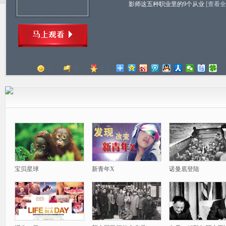
影师这五种职业里的9个从业
[查看全
顶
踩
评分
宝贝星球
新青年X
诺曼底登陆