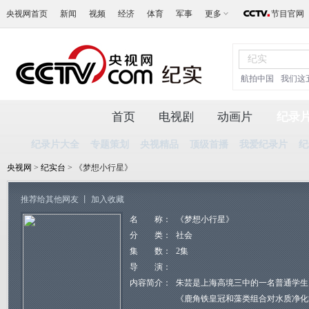
央视网首页
新闻
视频
经济
体育
军事
更多
节目官网
航拍中国
我们这
首页
电视剧
动画片
纪录
纪录片大全
专题策划
央视精品
顶级首播
我爱纪录片
纪
央视网
>
纪实台
> 《梦想小行星》
推荐给其他网友
丨
加入收藏
名 称：
《梦想小行星》
分 类：
社会
集 数：
2集
导 演：
内容简介：
朱芸是上海高境三中的一名普通学生
《鹿角铁皇冠和藻类组合对水质净化