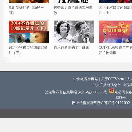
孤胆英雄们的《隐秘王
选秀幕后影片遭遇票房惨
2014不容错过的10
国》
败
片（上）
2014不容错过的10部纪录
肯尼迪遇刺的旷世谜题
CCTV纪录频道羊年
片（下）
好片抢鲜报
中央电视台网站
|
关于CCTV.com
|
人
中央广播电视总台 央视
违法和不良信息举报
京ICP证060535号
京公网安备 1
083号
网上传播视听节目许可证号 0102002