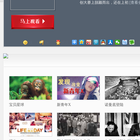
创大赛上脱颖而出，还在上初
[查看
顶
踩
评分
宝贝星球
新青年X
诺曼底登陆