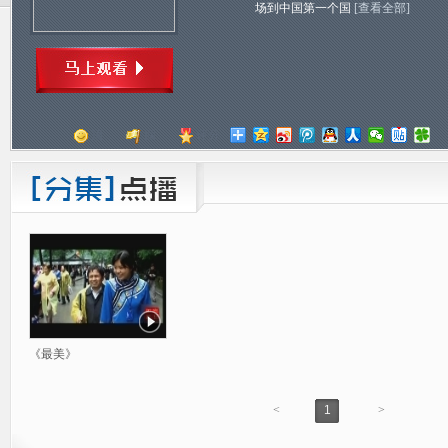
场到中国第一个国
[查看全部]
顶
踩
评分
《最美》
<
1
>