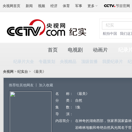
央视网首页
新闻
视频
经济
体育
军事
更多
节目官网
航拍中国
我们这
首页
电视剧
动画片
纪录
纪录片大全
专题策划
央视精品
顶级首播
我爱纪录片
纪
央视网
>
纪实台
> 《最美》
推荐给其他网友
丨
加入收藏
名 称：
《最美》
分 类：
自然
集 数：
1集
导 演：
内容简介：
在神奇的湖南西部，张家界国家森林
岩峰林地貌和奇绝自然风光闻名于世。从