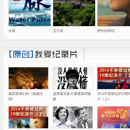
水脉
五大道
野性的终结
孤胆英雄们的《隐秘王
选秀幕后影片遭遇票房惨
2014不容错过的10
国》
败
片（上）