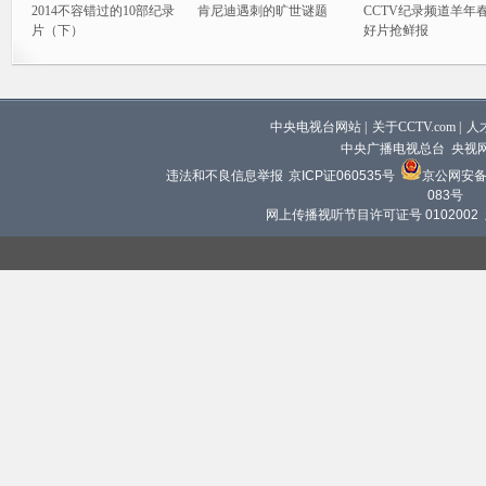
2014不容错过的10部纪录
肯尼迪遇刺的旷世谜题
CCTV纪录频道羊年
片（下）
好片抢鲜报
中央电视台网站
|
关于CCTV.com
|
人
中央广播电视总台 央视
违法和不良信息举报
京ICP证060535号
京公网安备 1
083号
网上传播视听节目许可证号 0102002