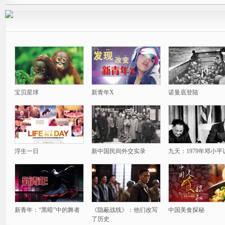
宝贝星球
新青年X
诺曼底登陆
浮生一日
新中国民间外交实录
九天：1979年邓小平
新青年：“黑暗”中的舞者
《隐蔽战线》：他们改写
中国美食探秘
了历史