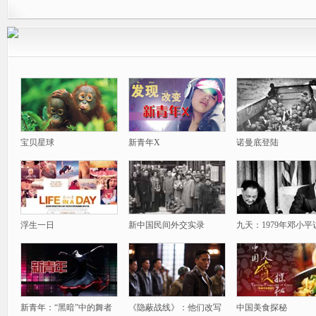
宝贝星球
新青年X
诺曼底登陆
浮生一日
新中国民间外交实录
九天：1979年邓小平
新青年：“黑暗”中的舞者
《隐蔽战线》：他们改写
中国美食探秘