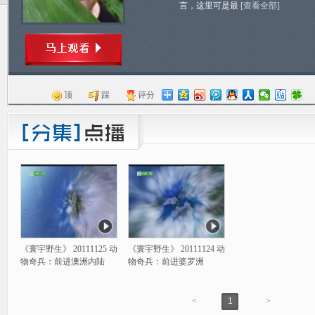
言，这里可是最
[查看全部]
顶
踩
评分
《寰宇野生》 20111125 动
《寰宇野生》 20111124 动
物奇兵：前进澳洲内陆
物奇兵：前进婆罗洲
<
1
>