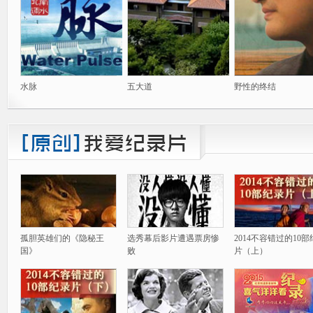
水脉
五大道
野性的终结
孤胆英雄们的《隐秘王
选秀幕后影片遭遇票房惨
2014不容错过的10
国》
败
片（上）