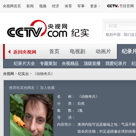
央视网首页
新闻
视频
经济
体育
军事
更多
节目官网
航拍中国
我们这
首页
电视剧
动画片
纪录
纪录片大全
专题策划
央视精品
顶级首播
我爱纪录片
纪
央视网
>
纪实台
> 《动物奇兵》
推荐给其他网友
丨
加入收藏
名 称：
《动物奇兵》
分 类：
自然
集 数：
2集
导 演：
内容简介：
澳洲内陆可说是极端之地：气温不断
致命的生物；对足迹踏遍全球的病毒学家麦