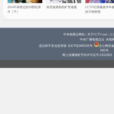
2014不容错过的10部纪录
肯尼迪遇刺的旷世谜题
CCTV纪录频道羊年
片（下）
好片抢鲜报
中央电视台网站
|
关于CCTV.com
|
人
中央广播电视总台 央视
违法和不良信息举报
京ICP证060535号
京公网安备 1
083号
网上传播视听节目许可证号 0102002