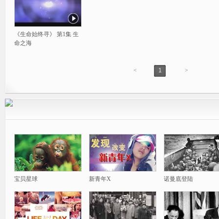
《生命始终寻》 第1集 生
命之海
<
1
>
宝贝星球
新青年X
诺曼底登陆