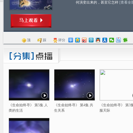
何演变出来的，甚至它怎样
[查看全
顶
踩
评分
《生命始终寻》 第5集 人
《生命始终寻》 第4集 共
《生命始终寻》 第3集
类的生活
生关系
服天际