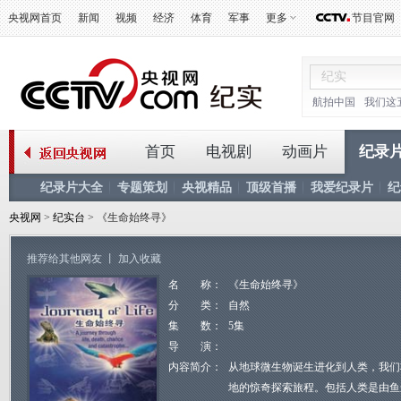
央视网首页
新闻
视频
经济
体育
军事
更多
节目官网
航拍中国
我们这
首页
电视剧
动画片
纪录
纪录片大全
专题策划
央视精品
顶级首播
我爱纪录片
纪
央视网
>
纪实台
> 《生命始终寻》
推荐给其他网友
丨
加入收藏
名 称：
《生命始终寻》
分 类：
自然
集 数：
5集
导 演：
内容简介：
从地球微生物诞生进化到人类，我们
地的惊奇探索旅程。包括人类是由鱼