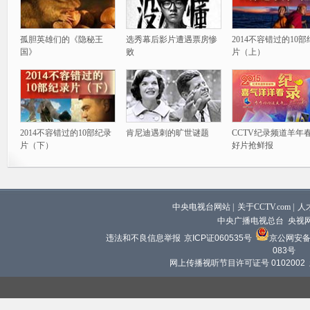
孤胆英雄们的《隐秘王
选秀幕后影片遭遇票房惨
2014不容错过的10
国》
败
片（上）
2014不容错过的10部纪录
肯尼迪遇刺的旷世谜题
CCTV纪录频道羊年
片（下）
好片抢鲜报
中央电视台网站
|
关于CCTV.com
|
人
中央广播电视总台 央视
违法和不良信息举报
京ICP证060535号
京公网安备 1
083号
网上传播视听节目许可证号 0102002