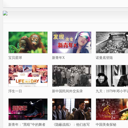
宝贝星球
新青年X
诺曼底登陆
浮生一日
新中国民间外交实录
九天：1979年邓小平
新青年：“黑暗”中的舞者
《隐蔽战线》：他们改写
中国美食探秘