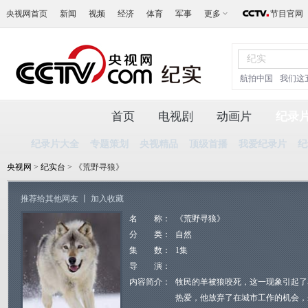
央视网首页
新闻
视频
经济
体育
军事
更多
节目官网
航拍中国
我们这
首页
电视剧
动画片
纪录
纪录片大全
专题策划
央视精品
顶级首播
我爱纪录片
纪
央视网
>
纪实台
> 《荒野寻狼》
推荐给其他网友
丨
加入收藏
名 称：
《荒野寻狼》
分 类：
自然
集 数：
1集
导 演：
内容简介：
牧民的羊被狼咬死，这一现象引起了
热爱，他放弃了在城市工作的机会，