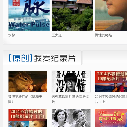
水脉
五大道
野性的终结
孤胆英雄们的《隐秘王
选秀幕后影片遭遇票房惨
2014不容错过的10
国》
败
片（上）