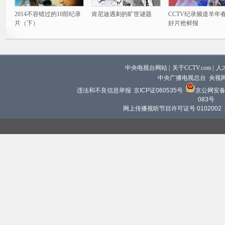
2014不容错过的10部纪录
肯尼迪遇刺的旷世谜题
CCTV纪录频道羊年
片（下）
好片抢鲜报
中央电视台网站
|
关于CCTV.com
|
人
中央广播电视总台 央视
违法和不良信息举报
京ICP证060535号
京公网安备 1
083号
网上传播视听节目许可证号 0102002