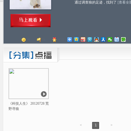
通过调查狼的足迹，找到了
[查看全
顶
踩
评分
《科技人生》 20120728 荒
野寻狼
<
1
>