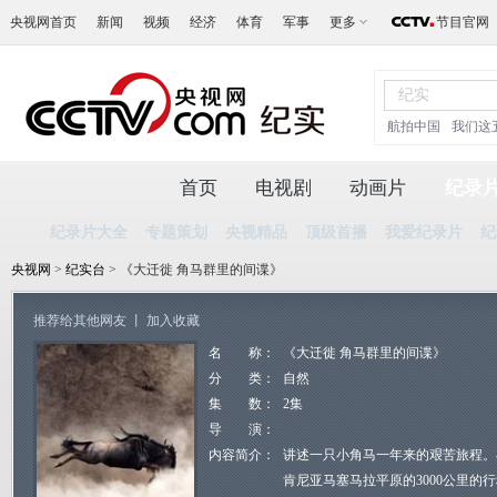
央视网首页
新闻
视频
经济
体育
军事
更多
节目官网
航拍中国
我们这
首页
电视剧
动画片
纪录
纪录片大全
专题策划
央视精品
顶级首播
我爱纪录片
纪
央视网
>
纪实台
> 《大迁徙 角马群里的间谍》
推荐给其他网友
丨
加入收藏
名 称：
《大迁徙 角马群里的间谍》
分 类：
自然
集 数：
2集
导 演：
内容简介：
讲述一只小角马一年来的艰苦旅程。
肯尼亚马塞马拉平原的3000公里的