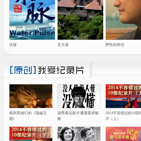
水脉
五大道
野性的终结
孤胆英雄们的《隐秘王
选秀幕后影片遭遇票房惨
2014不容错过的10
国》
败
片（上）