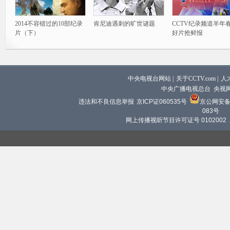
2014不容错过的10部纪录
肯尼迪遇刺的旷世谜题
CCTV纪录频道羊年
片（下）
好片抢鲜报
中央电视台网站
|
关于CCTV.com
|
人
中央广播电视总台 央视
违法和不良信息举报
京ICP证060535号
京公网安备 1
083号
网上传播视听节目许可证号 0102002