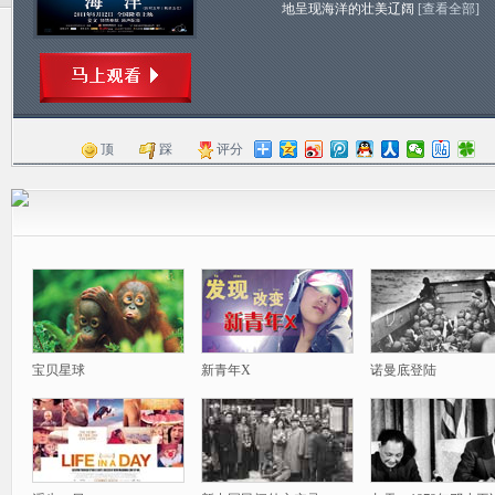
地呈现海洋的壮美辽阔
[查看全部]
顶
踩
评分
宝贝星球
新青年X
诺曼底登陆