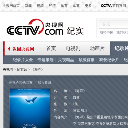
央视网首页
新闻
视频
经济
体育
军事
更多
节目官网
航拍中国
我们这
首页
电视剧
动画片
纪录
纪录片大全
专题策划
央视精品
顶级首播
我爱纪录片
纪
央视网
>
纪实台
> 《海洋》
推荐给其他网友
丨
加入收藏
名 称：
《海洋》
分 类：
自然
集 数：
1集
导 演：
雅克-贝汉
内容简介：
《海洋》聚焦于覆盖着地球表面的四
克·贝汉与雅克·克鲁佐德将深入探