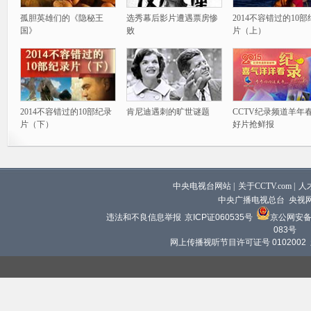
孤胆英雄们的《隐秘王
选秀幕后影片遭遇票房惨
2014不容错过的10
国》
败
片（上）
2014不容错过的10部纪录
肯尼迪遇刺的旷世谜题
CCTV纪录频道羊年
片（下）
好片抢鲜报
中央电视台网站
|
关于CCTV.com
|
人
中央广播电视总台 央视
违法和不良信息举报
京ICP证060535号
京公网安备 1
083号
网上传播视听节目许可证号 0102002