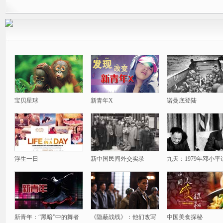
宝贝星球
新青年X
诺曼底登陆
浮生一日
新中国民间外交实录
九天：1979年邓小平
新青年：“黑暗”中的舞者
《隐蔽战线》：他们改写
中国美食探秘