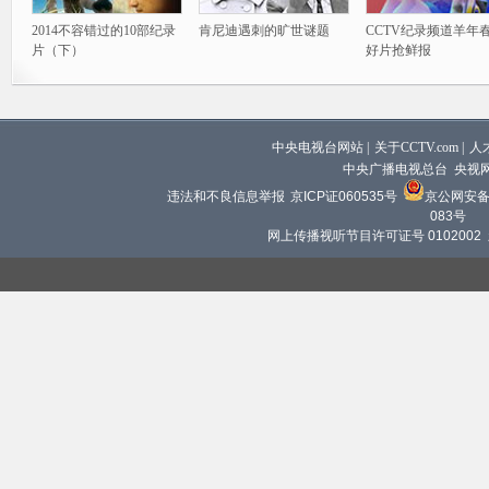
2014不容错过的10部纪录
肯尼迪遇刺的旷世谜题
CCTV纪录频道羊年
片（下）
好片抢鲜报
中央电视台网站
|
关于CCTV.com
|
人
中央广播电视总台 央视
违法和不良信息举报
京ICP证060535号
京公网安备 1
083号
网上传播视听节目许可证号 0102002