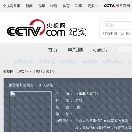
央视网首页
新闻
视频
经济
体育
军事
更多
节目官网
航拍中国
我们这
首页
电视剧
动画片
纪录
纪录片大全
专题策划
央视精品
顶级首播
我爱纪录片
纪
央视网
>
纪实台
> 《东非大裂谷》
推荐给其他网友
丨
加入收藏
名 称：
《东非大裂谷》
分 类：
自然
集 数：
1集
导 演：
内容简介：
东非大裂谷延绵在东非草原的北侧，
漠，最后抵达到以色列，行走在大裂