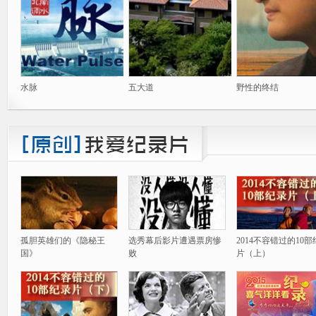
水脉
五大道
野性的终结
孤胆英雄们的《隐秘王
选秀幕后影片遭遇票房惨
2014不容错过的10
国》
败
片（上）