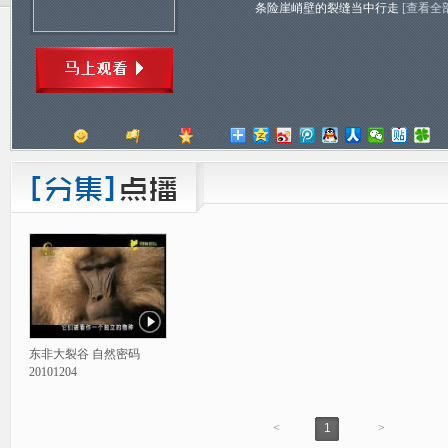
条险崖峭壁的裂缝当中行走
[查看全
顶
踩
评分
东非大裂谷 自然密码
20101204
<
1
>