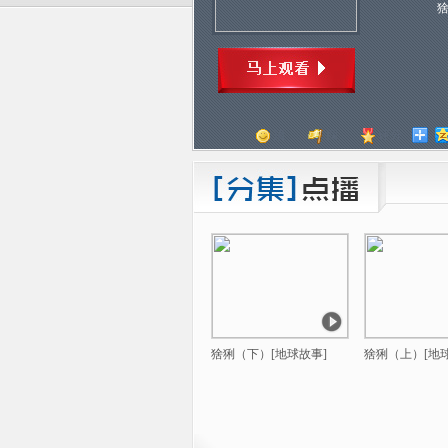
顶
踩
评分
猞猁（下）[地球故事]
猞猁（上）[地