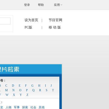
登录
帮助
应用
设为首页
节目官网
|
搜索
PC版
移 动 版
|
字母：
B
C
D
E
F
G
H
I
J
L
M
N
O
P
Q
R
S
T
V
W
X
Y
Z
型：
历史
人物
军事
探索
社会
其他