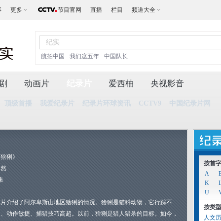
事
更多
节目官网
直播
栏目
频道大全
航拍中国
我们这五年
中国队长
剧
动画片
纪录片
爱西柚
央视影音
顶级首播
我爱纪录片
纪录片环球资讯
CCTV9
中国纪录片网
《猞猁》
按首
自然
A
集
K
U
本片介绍了阿尔卑斯山地区猞猁的情况。猞猁是猫科动物，它行踪不
按类
定、动作敏捷、捕猎技巧高超。以前，猞猁是猎人猎杀的目标。如今，
人文