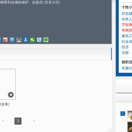
猞猁受到法律的保护。但是仍
[查看全部]
个性
历史
传奇
宇宙
奇闻
建筑
社会
经济
宫殿
按栏
军事
球故事]
1
<
1
>