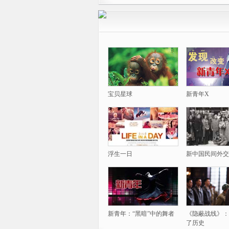
宝贝星球
新青年X
浮生一日
新中国民间外交
新青年：“黑暗”中的舞者
《隐蔽战线》：
了历史