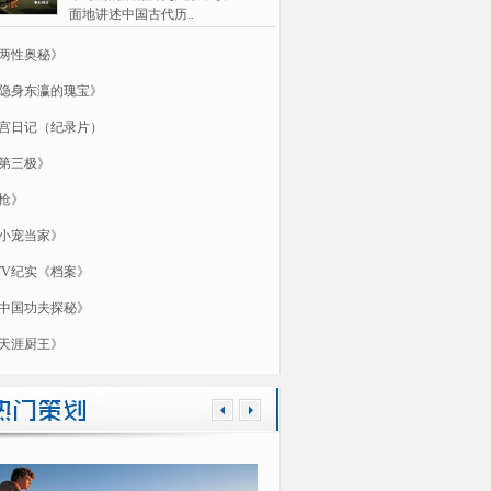
面地讲述中国古代历..
两性奥秘》
隐身东瀛的瑰宝》
宫日记（纪录片）
第三极》
枪》
小宠当家》
TV纪实《档案》
中国功夫探秘》
天涯厨王》