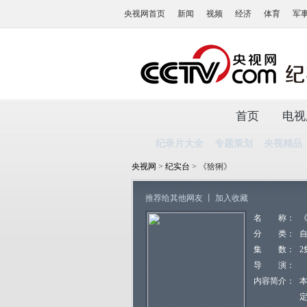
央视网首页
新闻
视频
经济
体育
军
首页
电视
纪录片大全
专题策划
央视精品
央视网
>
纪实台
> 《猞猁》
推荐给其他网友
丨
加入收藏
名 称：
分 类：
集 数：
2
导 演：
内容简介：