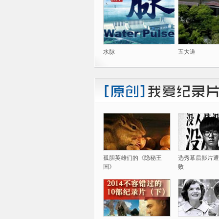
水脉
五大道
孤胆英雄们的《隐秘王
选秀幕后影片遭
国》
败