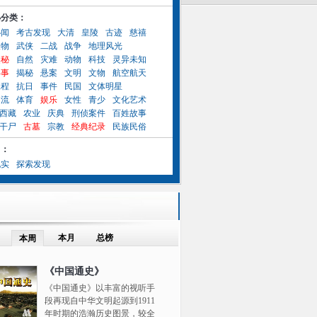
小分类：
秘闻
考古发现
大清
皇陵
古迹
慈禧
人物
武侠
二战
战争
地理风光
奥秘
自然
灾难
动物
科技
灵异未知
异事
揭秘
悬案
文明
文物
航空航天
工程
抗日
事件
民国
文体明星
名流
体育
娱乐
女性
青少
文化艺术
西藏
农业
庆典
刑侦案件
百姓故事
干尸
古墓
宗教
经典纪录
民族民俗
目：
纪实
探索发现
本月
总榜
本周
《中国通史》
《中国通史》以丰富的视听手
段再现自中华文明起源到1911
年时期的浩瀚历史图景，较全