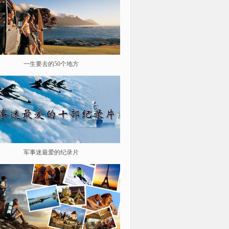
一生要去的50个地方
鉴史问廉
军事迷最爱的纪录片
遨游星际 探索宇宙