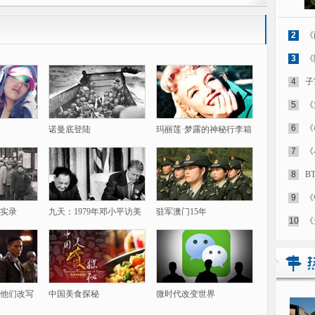
2
《
3
《
4
子
5
《
6
《
诺曼底登陆
玛丽莲·梦露的神秘行李箱
7
《
8
B
9
《
实录
九天：1979年邓小平访美
驻军澳门15年
10
《
他们改写
中国美食探秘
微时代改变世界