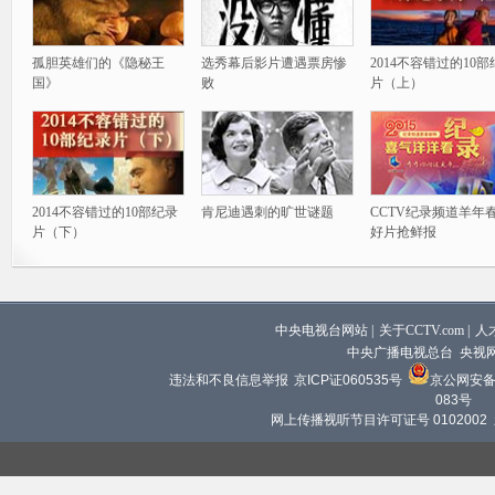
孤胆英雄们的《隐秘王
选秀幕后影片遭遇票房惨
2014不容错过的10
国》
败
片（上）
2014不容错过的10部纪录
肯尼迪遇刺的旷世谜题
CCTV纪录频道羊年
片（下）
好片抢鲜报
中央电视台网站
|
关于CCTV.com
|
人
中央广播电视总台 央视
违法和不良信息举报
京ICP证060535号
京公网安备 1
083号
网上传播视听节目许可证号 0102002