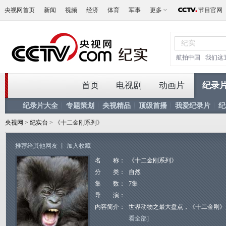
央视网首页
新闻
视频
经济
体育
军事
更多
节目官网
航拍中国
我们这
首页
电视剧
动画片
纪录
纪录片大全
专题策划
央视精品
顶级首播
我爱纪录片
纪
央视网
>
纪实台
> 《十二金刚系列》
推荐给其他网友
丨
加入收藏
名 称：
《十二金刚系列》
分 类：
自然
集 数：
7集
导 演：
内容简介：
世界动物之最大盘点，《十二金刚》
看全部]