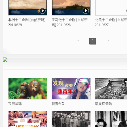
非洲十二金刚 [自然密码]
亚马逊十二金刚 [自然密
北美十二金刚 [自然密
20110629
码] 20110628
20110627
<
1
>
宝贝星球
新青年X
诺曼底登陆