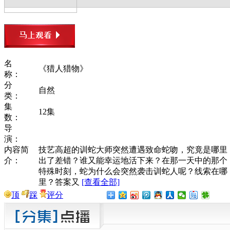
名
《猎人猎物》
称：
分
自然
类：
集
12集
数：
导
演：
内容简
技艺高超的训蛇大师突然遭遇致命蛇吻，究竟是哪里
介：
出了差错？谁又能幸运地活下来？在那一天中的那个
特殊时刻，蛇为什么会突然袭击训蛇人呢？线索在哪
里？答案又
[查看全部]
顶
踩
评分