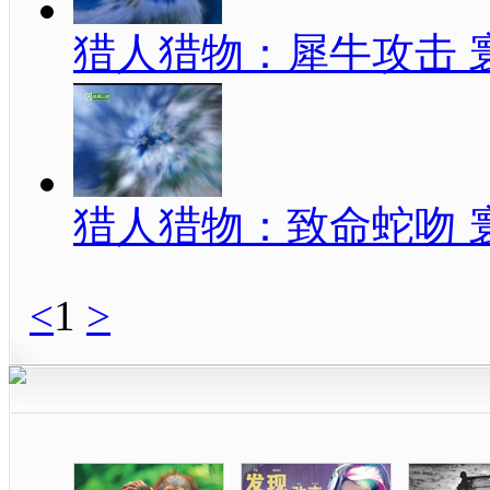
猎人猎物：犀牛攻击 寰宇
猎人猎物：致命蛇吻 寰宇
<
1
>