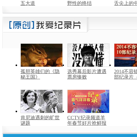
五大道
野性的终结
舌尖上的中
孤胆英雄们的《隐
选秀幕后影片遭遇
2014不容
秘王国》
票房惨败
部纪录片
肯尼迪遇刺的旷世
CCTV纪录频道羊
谜题
年春节好片抢鲜报