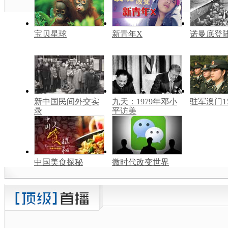
宝贝星球
新青年X
诺曼底登
新中国民间外交实
九天：1979年邓小
驻军澳门1
录
平访美
中国美食探秘
微时代改变世界