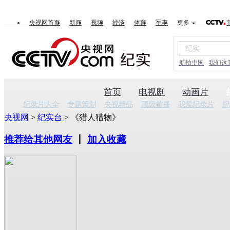
央视网首页
新闻
视频
经济
体育
军事
更多
航拍中国
我们这
首页
电视剧
动画片
纪录片大全
专题策划
央视精品
顶级首播
我爱纪录片
纪
央视网
>
纪实台
> 《猎人猎物》
推荐给其他网友
丨
加入收藏