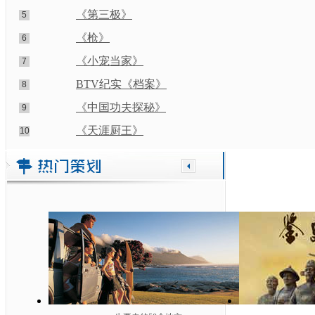
《第三极》
5
《枪》
6
《小宠当家》
7
BTV纪实《档案》
8
《中国功夫探秘》
9
《天涯厨王》
10