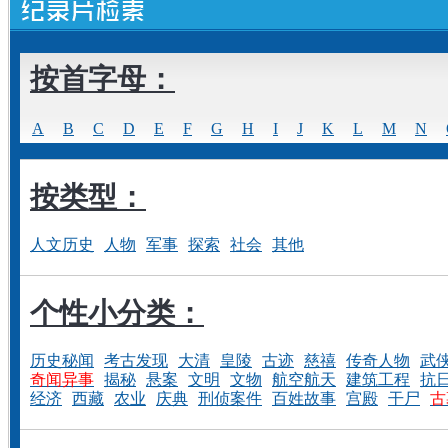
按首字母：
A
B
C
D
E
F
G
H
I
J
K
L
M
N
按类型：
人文历史
人物
军事
探索
社会
其他
个性小分类：
历史秘闻
考古发现
大清
皇陵
古迹
慈禧
传奇人物
武
奇闻异事
揭秘
悬案
文明
文物
航空航天
建筑工程
抗
经济
西藏
农业
庆典
刑侦案件
百姓故事
宫殿
干尸
古