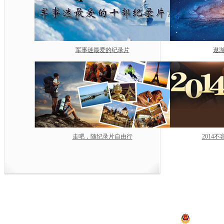
军事迷最爱的纪录片
遨游
走吧，随纪录片自由行
2014
中央电视台网站
|
关于CCTV.com
|
人
中央广播电视总台 央视
违法和不良信息举报
京ICP证060535号
京公网安备 11