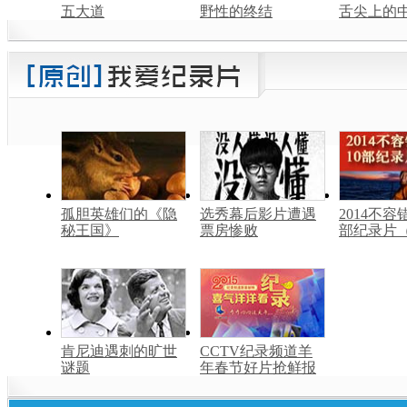
五大道
野性的终结
舌尖上的中
孤胆英雄们的《隐
选秀幕后影片遭遇
2014不容
秘王国》
票房惨败
部纪录片
肯尼迪遇刺的旷世
CCTV纪录频道羊
谜题
年春节好片抢鲜报