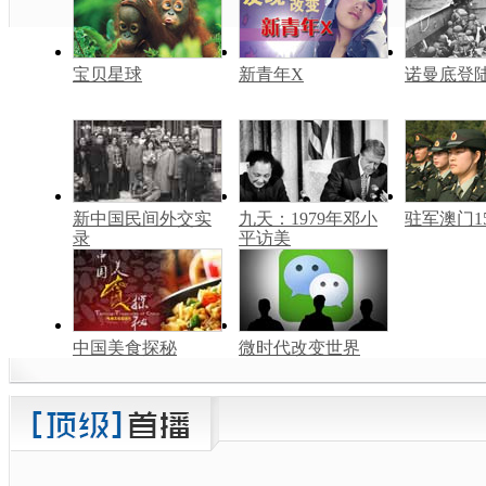
宝贝星球
新青年X
诺曼底登
新中国民间外交实
九天：1979年邓小
驻军澳门1
录
平访美
中国美食探秘
微时代改变世界