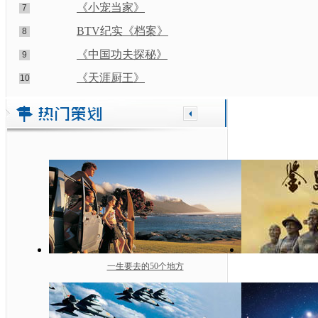
《小宠当家》
7
BTV纪实《档案》
8
《中国功夫探秘》
9
《天涯厨王》
10
一生要去的50个地方