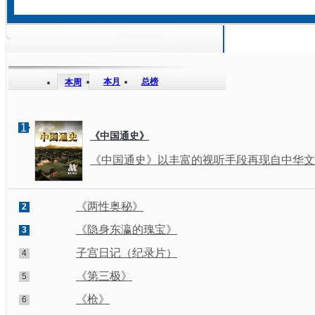
本月
总榜
本周
1
《中国通史》
《中国通史》以丰富的视听手段再现自中华文明
《两性奥秘》
2
《隐身东瀛的瑰宝》
3
子宫日记（纪录片）
4
《第三极》
5
《枪》
6