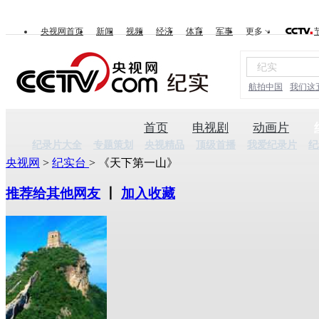
央视网首页
新闻
视频
经济
体育
军事
更多
航拍中国
我们这
首页
电视剧
动画片
纪录片大全
专题策划
央视精品
顶级首播
我爱纪录片
纪
央视网
>
纪实台
> 《天下第一山》
推荐给其他网友
丨
加入收藏