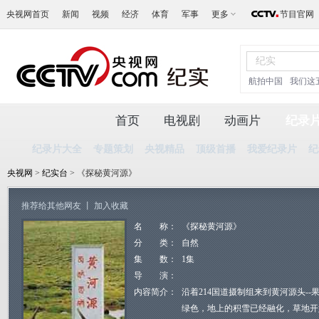
央视网首页
新闻
视频
经济
体育
军事
更多
节目官网
航拍中国
我们这
首页
电视剧
动画片
纪录
纪录片大全
专题策划
央视精品
顶级首播
我爱纪录片
纪
央视网
>
纪实台
> 《探秘黄河源》
推荐给其他网友
丨
加入收藏
名 称：
《探秘黄河源》
分 类：
自然
集 数：
1集
导 演：
内容简介：
沿着214国道摄制组来到黄河源头-
绿色，地上的积雪已经融化，草地开