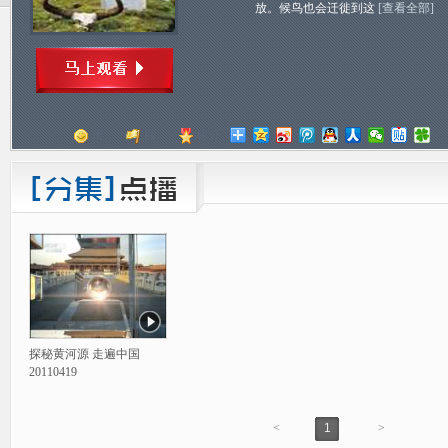
放。候鸟也会迁徙到这
[查看全部]
顶
踩
评分
探秘黄河源 走遍中国
20110419
<
1
>