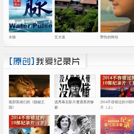
水脉
五大道
野性的终结
孤胆英雄们的《隐秘王
选秀幕后影片遭遇票房惨
2014不容错过的10
国》
败
片（上）