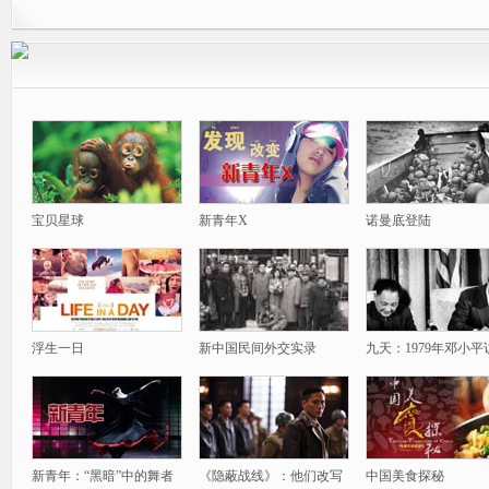
宝贝星球
新青年X
诺曼底登陆
浮生一日
新中国民间外交实录
九天：1979年邓小平
新青年：“黑暗”中的舞者
《隐蔽战线》：他们改写
中国美食探秘