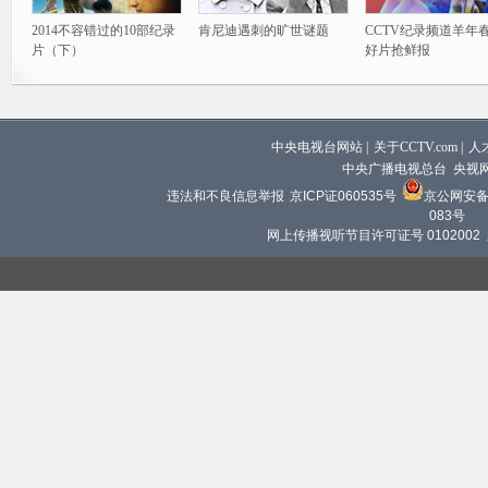
2014不容错过的10部纪录
肯尼迪遇刺的旷世谜题
CCTV纪录频道羊年
片（下）
好片抢鲜报
中央电视台网站
|
关于CCTV.com
|
人
中央广播电视总台 央视
违法和不良信息举报
京ICP证060535号
京公网安备 1
083号
网上传播视听节目许可证号 0102002