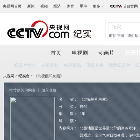
央视网首页
新闻
视频
经济
体育
军事
更多
节目官网
航拍中国
我们这
首页
电视剧
动画片
纪录
纪录片大全
专题策划
央视精品
顶级首播
我爱纪录片
纪
央视网
>
纪实台
> 《北极熊和灰熊》
推荐给其他网友
丨
加入收藏
名 称：
《北极熊和灰熊》
分 类：
自然
集 数：
2集
导 演：
内容简介：
北极地区是世界最北部的冰冻寒洋，
益艰难，全球气候日益变暖，使得北