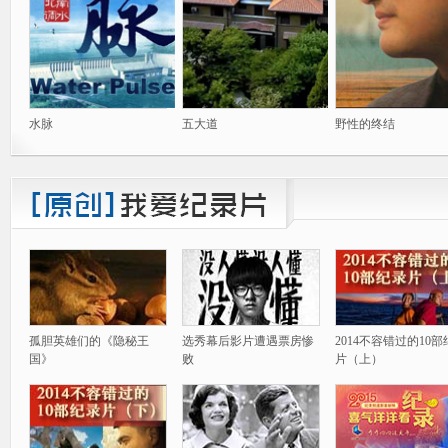
水脉
五大道
野性的终结
孤胆英雄们的《隐秘王
选秀幕后影片遭遇票房惨
2014不容错过的10
国》
败
片（上）