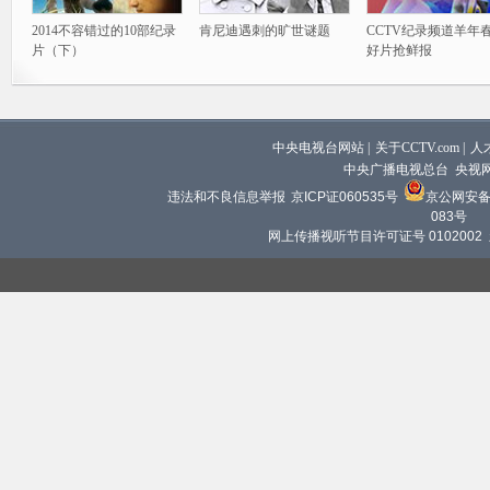
2014不容错过的10部纪录
肯尼迪遇刺的旷世谜题
CCTV纪录频道羊年
片（下）
好片抢鲜报
中央电视台网站
|
关于CCTV.com
|
人
中央广播电视总台 央视
违法和不良信息举报
京ICP证060535号
京公网安备 1
083号
网上传播视听节目许可证号 0102002