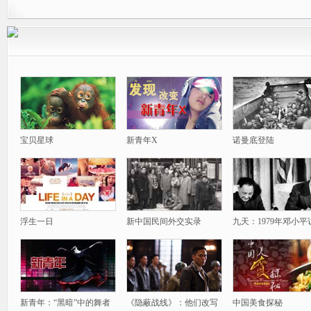
宝贝星球
新青年X
诺曼底登陆
浮生一日
新中国民间外交实录
九天：1979年邓小平
新青年：“黑暗”中的舞者
《隐蔽战线》：他们改写
中国美食探秘