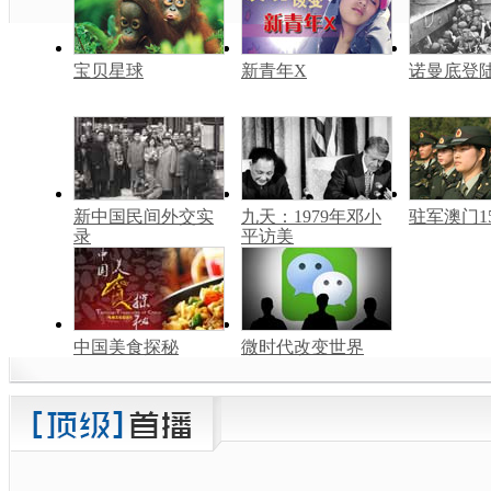
宝贝星球
新青年X
诺曼底登
新中国民间外交实
九天：1979年邓小
驻军澳门1
录
平访美
中国美食探秘
微时代改变世界