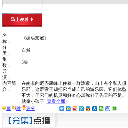
名
《街头顽猴》
称：
分
自然
类：
集
5集
数：
导
演：
内容简
在南非的厄齐康峰上住着一群泼猴，山上有个私人俱
介：
乐部，这群猴子却把它当成自己的游乐园。它们体型
不大，但它们的机灵和好奇心却弥补了先天的不足。
就像小孩子
[查看全部]
顶
踩
评分