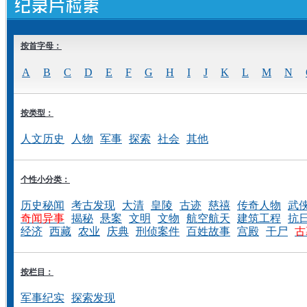
按首字母：
A
B
C
D
E
F
G
H
I
J
K
L
M
N
按类型：
人文历史
人物
军事
探索
社会
其他
个性小分类：
历史秘闻
考古发现
大清
皇陵
古迹
慈禧
传奇人物
武
奇闻异事
揭秘
悬案
文明
文物
航空航天
建筑工程
抗
经济
西藏
农业
庆典
刑侦案件
百姓故事
宫殿
干尸
古
按栏目：
军事纪实
探索发现