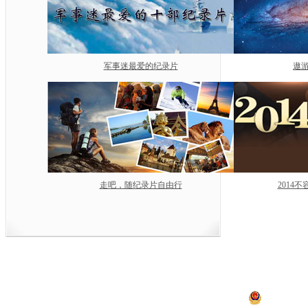
军事迷最爱的纪录片
遨游
走吧，随纪录片自由行
2014
中央电视台网站
|
关于CCTV.com
|
人
中央广播电视总台 央视
违法和不良信息举报
京ICP证060535号
京公网安备 11