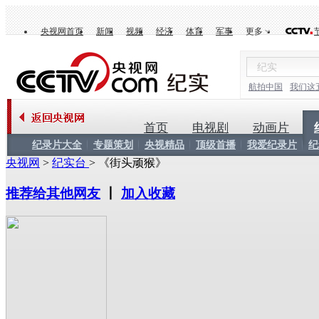
央视网首页
新闻
视频
经济
体育
军事
更多
航拍中国
我们这
首页
电视剧
动画片
纪录片大全
专题策划
央视精品
顶级首播
我爱纪录片
纪
央视网
>
纪实台
> 《街头顽猴》
推荐给其他网友
丨
加入收藏