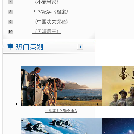
《小宠当家》
7
BTV纪实《档案》
8
《中国功夫探秘》
9
《天涯厨王》
10
一生要去的50个地方