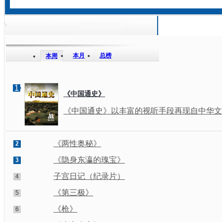
本月
总榜
本周
1
《中国通史》
《中国通史》以丰富的视听手段再现自中华文明
《两性奥秘》
2
《隐身东瀛的瑰宝》
3
子宫日记（纪录片）
4
《第三极》
5
《枪》
6