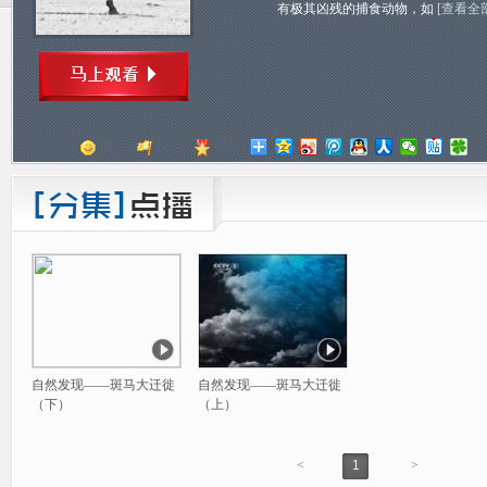
有极其凶残的捕食动物，如
[查看全
顶
踩
评分
自然发现——斑马大迁徙
自然发现——斑马大迁徙
（下）
（上）
<
1
>