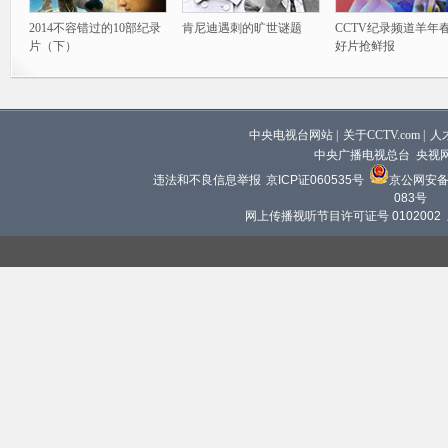
2014不容错过的10部纪录
肯尼迪遇刺的旷世谜题
CCTV纪录频道羊年
片（下）
好片抢鲜报
中央电视台网站
|
关于CCTV.com
|
人
中央广播电视总台 央视
违法和不良信息举报
京ICP证060535号
京公网安备 1
083号
网上传播视听节目许可证号 0102002