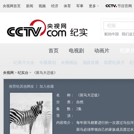
央视网首页
新闻
视频
经济
体育
军事
更多
节目官网
航拍中国
我们这
首页
电视剧
动画片
纪录
纪录片大全
专题策划
央视精品
顶级首播
我爱纪录片
纪
央视网
>
纪实台
> 《斑马大迁徙》
推荐给其他网友
丨
加入收藏
名 称：
《斑马大迁徙》
分 类：
自然
集 数：
2集
导 演：
内容简介：
每年斑马都要进行的一次渡过马拉河
斑马必须带领自己的家族成员渡过水