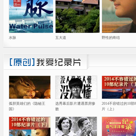
水脉
五大道
野性的终结
孤胆英雄们的《隐秘王
选秀幕后影片遭遇票房惨
2014不容错过的10
国》
败
片（上）