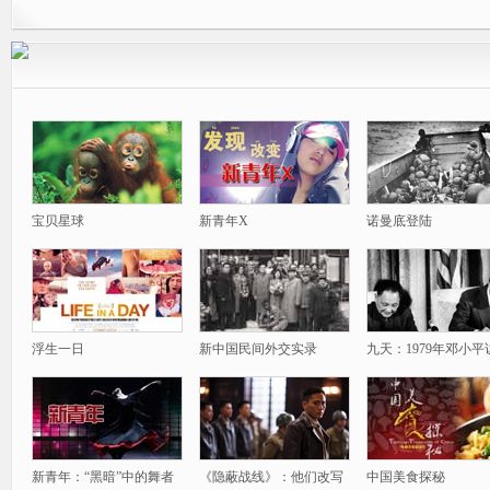
宝贝星球
新青年X
诺曼底登陆
浮生一日
新中国民间外交实录
九天：1979年邓小平
新青年：“黑暗”中的舞者
《隐蔽战线》：他们改写
中国美食探秘